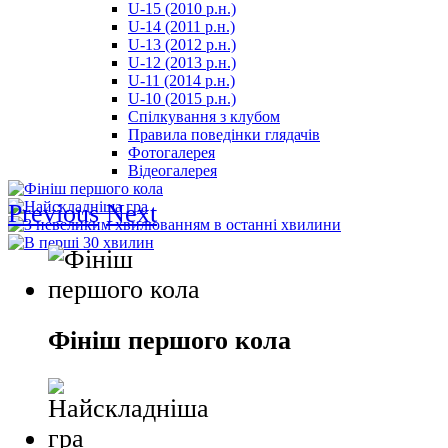
U-15 (2010 р.н.)
مترجم
U-14 (2011 р.н.)
-
U-13 (2012 р.н.)
سكس
U-12 (2013 р.н.)
مصري
U-11 (2014 р.н.)
-
U-10 (2015 р.н.)
Xnxx
Спілкування з клубом
Arab
Правила поведінки глядачів
Фотогалерея
Відеогалерея
Previous
Next
Фініш першого кола