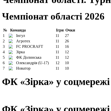
Чемпіонат області 2026
№
Команда
Ігри
Очки
1
Інгул
11
27
2
Агротех
11
26
3
FC PROCRAFT
11
16
4
Зірка
11
12
5
ФК Долинська
11
12
6
Олександрія (U-17)
12
10
7
Новатор
11
10
ФК «Зірка» у соцмережі
ФК «Зірка» у соцмережі 