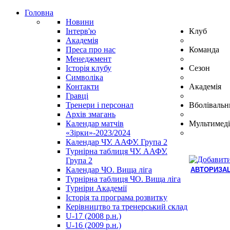
Головна
Новини
Інтерв'ю
Клуб
Академія
Преса про нас
Команда
Менеджмент
Історія клубу
Сезон
Символіка
Контакти
Академія
Гравці
Тренери і персонал
Вболівальн
Архів змагань
Календар матчів
Мультимеді
«Зірки»-2023/2024
Календар ЧУ. ААФУ. Група 2
Турнірна таблиця ЧУ. ААФУ.
Група 2
Календар ЧО. Вища ліга
АВТОРИЗАЦ
Турнірна таблиця ЧО. Вища ліга
Hindi
Турніри Академії
Blue
Історія та програма розвитку
Film
Керівництво та тренерський склад
سكس
U-17 (2008 р.н.)
-
U-16 (2009 р.н.)
سكس