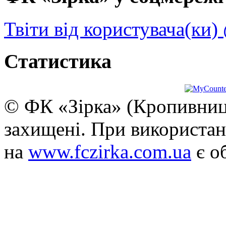
Твіти від користувача(ки)
Статистика
© ФК «Зірка» (Кропивниць
захищені. При використан
на
www.fczirka.com.ua
є о