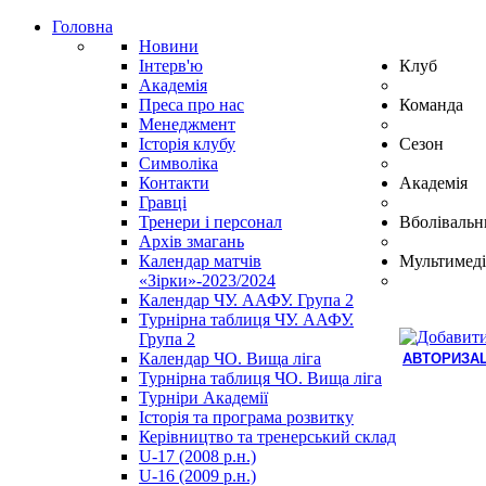
Головна
Новини
Інтерв'ю
Клуб
Академія
Преса про нас
Команда
Менеджмент
Історія клубу
Сезон
Символіка
Контакти
Академія
Гравці
Тренери і персонал
Вболівальн
Архів змагань
Календар матчів
Мультимеді
«Зірки»-2023/2024
Календар ЧУ. ААФУ. Група 2
Турнірна таблиця ЧУ. ААФУ.
Група 2
Календар ЧО. Вища ліга
АВТОРИЗАЦ
Турнірна таблиця ЧО. Вища ліга
Hindi
Турніри Академії
Blue
Історія та програма розвитку
Film
Керівництво та тренерський склад
سكس
U-17 (2008 р.н.)
-
U-16 (2009 р.н.)
سكس