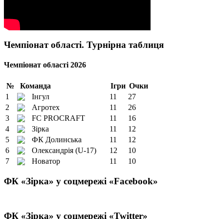
Чемпіонат області. Турнірна таблиця
Чемпіонат області 2026
№
Команда
Ігри
Очки
1
Інгул
11
27
2
Агротех
11
26
3
FC PROCRAFT
11
16
4
Зірка
11
12
5
ФК Долинська
11
12
6
Олександрія (U-17)
12
10
7
Новатор
11
10
ФК «Зірка» у соцмережі «Facebook»
ФК «Зірка» у соцмережі «Twitter»