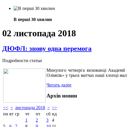
В перші 30 хвилин
02 листопада 2018
ДЮФЛ: знову одна перемога
Подробности статьи
Минулого четверга вихованці Академії 
Олімпік» у трьох матчах наші хлопці мал
Читать далее
Архів новин
<<
<
листопада 2018
>
>>
пн
вт
ср
чт
пт
сб
нд
1
2
3
4
5
6
7
8
9
10
11