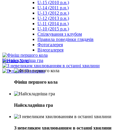
U-15 (2010 р.н.)
مترجم
U-14 (2011 р.н.)
-
U-13 (2012 р.н.)
سكس
U-12 (2013 р.н.)
مصري
U-11 (2014 р.н.)
-
U-10 (2015 р.н.)
Xnxx
Спілкування з клубом
Arab
Правила поведінки глядачів
Фотогалерея
Відеогалерея
Previous
Next
Фініш першого кола
Найскладніша гра
З невеликим хвилюванням в останні хвилини