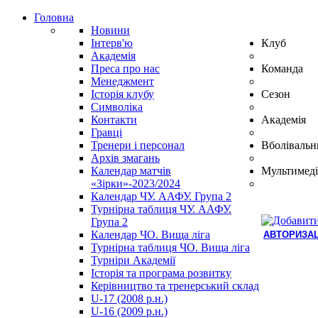
Головна
Новини
Інтерв'ю
Клуб
Академія
Преса про нас
Команда
Менеджмент
Історія клубу
Сезон
Символіка
Контакти
Академія
Гравці
Тренери і персонал
Вболівальн
Архів змагань
Календар матчів
Мультимеді
«Зірки»-2023/2024
Календар ЧУ. ААФУ. Група 2
Турнірна таблиця ЧУ. ААФУ.
Група 2
Календар ЧО. Вища ліга
АВТОРИЗАЦ
Турнірна таблиця ЧО. Вища ліга
Hindi
Турніри Академії
Blue
Історія та програма розвитку
Film
Керівництво та тренерський склад
سكس
U-17 (2008 р.н.)
-
U-16 (2009 р.н.)
سكس