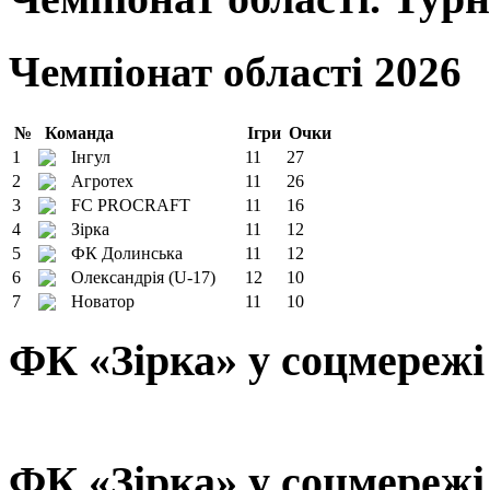
Чемпіонат області 2026
№
Команда
Ігри
Очки
1
Інгул
11
27
2
Агротех
11
26
3
FC PROCRAFT
11
16
4
Зірка
11
12
5
ФК Долинська
11
12
6
Олександрія (U-17)
12
10
7
Новатор
11
10
ФК «Зірка» у соцмережі
ФК «Зірка» у соцмережі 