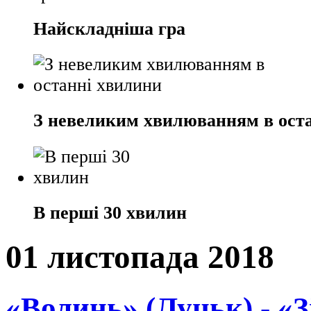
Найскладніша гра
З невеликим хвилюванням в ост
В перші 30 хвилин
01 листопада 2018
«Волинь» (Луцьк) - «З