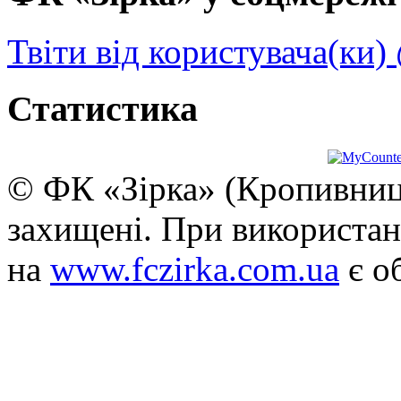
Твіти від користувача(ки)
Статистика
© ФК «Зірка» (Кропивниць
захищені. При використан
на
www.fczirka.com.ua
є о