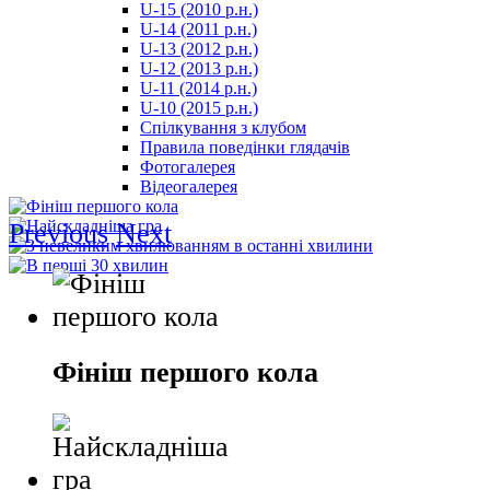
U-15 (2010 р.н.)
مترجم
U-14 (2011 р.н.)
-
U-13 (2012 р.н.)
سكس
U-12 (2013 р.н.)
مصري
U-11 (2014 р.н.)
-
U-10 (2015 р.н.)
Xnxx
Спілкування з клубом
Arab
Правила поведінки глядачів
Фотогалерея
Відеогалерея
Previous
Next
Фініш першого кола