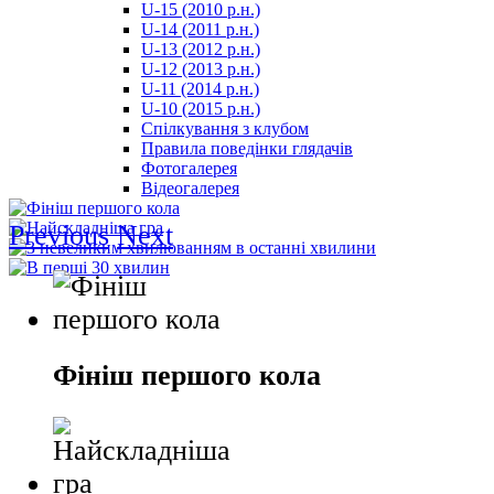
U-15 (2010 р.н.)
مترجم
U-14 (2011 р.н.)
-
U-13 (2012 р.н.)
سكس
U-12 (2013 р.н.)
مصري
U-11 (2014 р.н.)
-
U-10 (2015 р.н.)
Xnxx
Спілкування з клубом
Arab
Правила поведінки глядачів
Фотогалерея
Відеогалерея
Previous
Next
Фініш першого кола