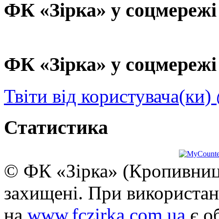
ФК «Зірка» у соцмережі
ФК «Зірка» у соцмережі 
Твіти від користувача(ки)
Статистика
© ФК «Зірка» (Кропивниць
захищені. При використан
на
www.fczirka.com.ua
є о