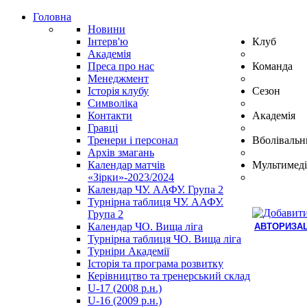
Головна
Новини
Інтерв'ю
Клуб
Академія
Преса про нас
Команда
Менеджмент
Історія клубу
Сезон
Символіка
Контакти
Академія
Гравці
Тренери і персонал
Вболівальн
Архів змагань
Календар матчів
Мультимеді
«Зірки»-2023/2024
Календар ЧУ. ААФУ. Група 2
Турнірна таблиця ЧУ. ААФУ.
Група 2
Календар ЧО. Вища ліга
АВТОРИЗАЦ
Турнірна таблиця ЧО. Вища ліга
Hindi
Турніри Академії
Blue
Історія та програма розвитку
Film
Керівництво та тренерський склад
سكس
U-17 (2008 р.н.)
-
U-16 (2009 р.н.)
سكس