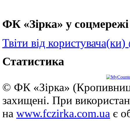
ФК «Зірка» у соцмережі 
Твіти від користувача(ки)
Статистика
© ФК «Зірка» (Кропивниць
захищені. При використан
на
www.fczirka.com.ua
є о