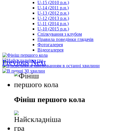
U-15 (2010 р.н.)
مترجم
U-14 (2011 р.н.)
-
U-13 (2012 р.н.)
سكس
U-12 (2013 р.н.)
مصري
U-11 (2014 р.н.)
-
U-10 (2015 р.н.)
Xnxx
Спілкування з клубом
Arab
Правила поведінки глядачів
Фотогалерея
Відеогалерея
Previous
Next
Фініш першого кола