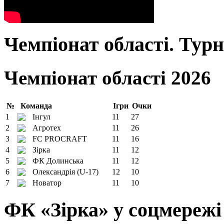
Чемпіонат області. Тур
Чемпіонат області 2026
№
Команда
Ігри
Очки
1
Інгул
11
27
2
Агротех
11
26
3
FC PROCRAFT
11
16
4
Зірка
11
12
5
ФК Долинська
11
12
6
Олександрія (U-17)
12
10
7
Новатор
11
10
ФК «Зірка» у соцмережі