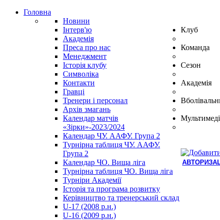
Головна
Новини
Інтерв'ю
Клуб
Академія
Преса про нас
Команда
Менеджмент
Історія клубу
Сезон
Символіка
Контакти
Академія
Гравці
Тренери і персонал
Вболівальн
Архів змагань
Календар матчів
Мультимеді
«Зірки»-2023/2024
Календар ЧУ. ААФУ. Група 2
Турнірна таблиця ЧУ. ААФУ.
Група 2
Календар ЧО. Вища ліга
АВТОРИЗАЦ
Турнірна таблиця ЧО. Вища ліга
Hindi
Турніри Академії
Blue
Історія та програма розвитку
Film
Керівництво та тренерський склад
سكس
U-17 (2008 р.н.)
-
U-16 (2009 р.н.)
سكس