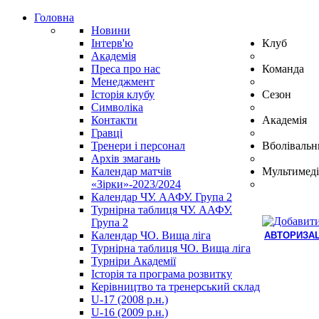
Головна
Новини
Інтерв'ю
Клуб
Академія
Преса про нас
Команда
Менеджмент
Історія клубу
Сезон
Символіка
Контакти
Академія
Гравці
Тренери і персонал
Вболівальн
Архів змагань
Календар матчів
Мультимеді
«Зірки»-2023/2024
Календар ЧУ. ААФУ. Група 2
Турнірна таблиця ЧУ. ААФУ.
Група 2
Календар ЧО. Вища ліга
АВТОРИЗАЦ
Турнірна таблиця ЧО. Вища ліга
Hindi
Турніри Академії
Blue
Історія та програма розвитку
Film
Керівництво та тренерський склад
سكس
U-17 (2008 р.н.)
-
U-16 (2009 р.н.)
سكس