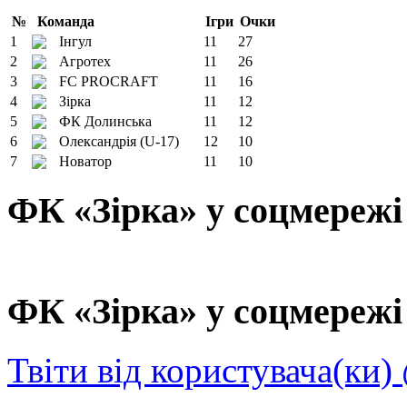
№
Команда
Ігри
Очки
1
Інгул
11
27
2
Агротех
11
26
3
FC PROCRAFT
11
16
4
Зірка
11
12
5
ФК Долинська
11
12
6
Олександрія (U-17)
12
10
7
Новатор
11
10
ФК «Зірка» у соцмережі
ФК «Зірка» у соцмережі 
Твіти від користувача(ки)