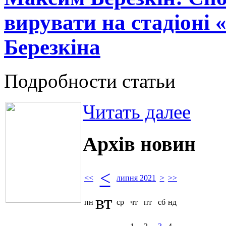
вирувати на стадіоні 
Березкіна
Подробности статьи
Читать далее
Архів новин
<
<<
липня 2021
>
>>
вт
пн
ср
чт
пт
сб
нд