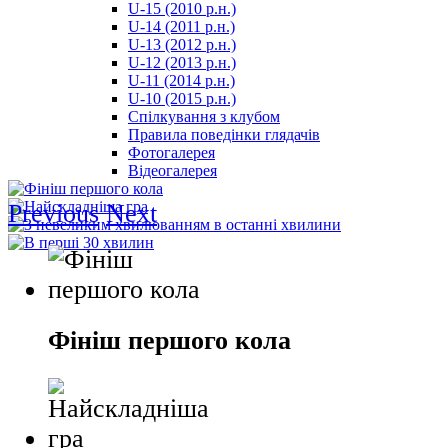
U-15 (2010 р.н.)
مترجم
U-14 (2011 р.н.)
-
U-13 (2012 р.н.)
سكس
U-12 (2013 р.н.)
مصري
U-11 (2014 р.н.)
-
U-10 (2015 р.н.)
Xnxx
Спілкування з клубом
Arab
Правила поведінки глядачів
Фотогалерея
Відеогалерея
Previous
Next
Фініш першого кола