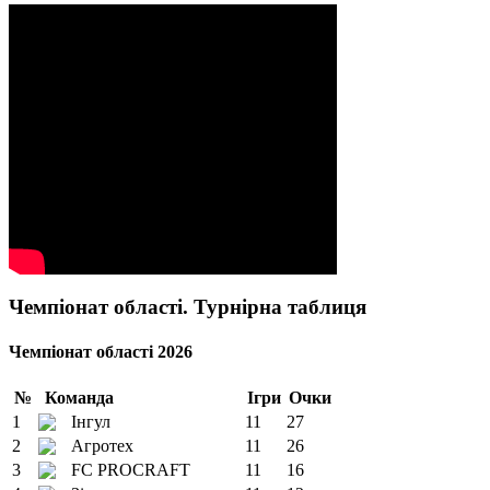
Чемпіонат області. Турнірна таблиця
Чемпіонат області 2026
№
Команда
Ігри
Очки
1
Інгул
11
27
2
Агротех
11
26
3
FC PROCRAFT
11
16