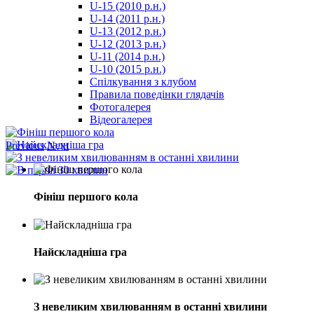
U-15 (2010 р.н.)
مترجم
U-14 (2011 р.н.)
-
U-13 (2012 р.н.)
سكس
U-12 (2013 р.н.)
مصري
U-11 (2014 р.н.)
-
U-10 (2015 р.н.)
Xnxx
Спілкування з клубом
Arab
Правила поведінки глядачів
Фотогалерея
Відеогалерея
Previous
Next
Фініш першого кола
Найскладніша гра
З невеликим хвилюванням в останні хвилини