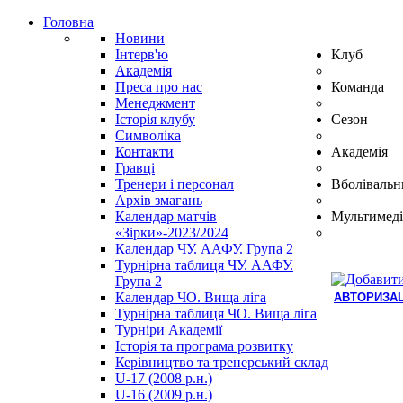
Головна
Новини
Інтерв'ю
Клуб
Академія
Преса про нас
Команда
Менеджмент
Історія клубу
Сезон
Символіка
Контакти
Академія
Гравці
Тренери і персонал
Вболівальн
Архів змагань
Календар матчів
Мультимеді
«Зірки»-2023/2024
Календар ЧУ. ААФУ. Група 2
Турнірна таблиця ЧУ. ААФУ.
Група 2
Календар ЧО. Вища ліга
АВТОРИЗАЦ
Турнірна таблиця ЧО. Вища ліга
Hindi
Турніри Академії
Blue
Історія та програма розвитку
Film
Керівництво та тренерський склад
سكس
U-17 (2008 р.н.)
-
U-16 (2009 р.н.)
سكس