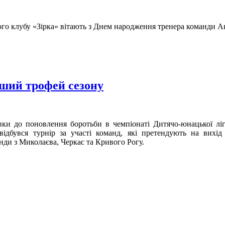
го клубу «Зірка» вітають з Днем народження тренера команди А
рший трофей сезону
вки до поновлення боротьби в чемпіонаті Дитячо-юнацької л
 відбувся турнір за участі команд, які претендують на вих
нди з Миколаєва, Черкас та Кривого Рогу.