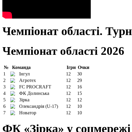
Чемпіонат області. Тур
Чемпіонат області 2026
№
Команда
Ігри
Очки
1
Інгул
12
30
2
Агротех
12
29
3
FC PROCRAFT
12
16
4
ФК Долинська
12
15
5
Зірка
12
12
6
Олександрія (U-17)
12
10
7
Новатор
12
10
ФК «Зірка» у соцмережі