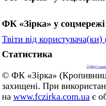
ФК «Зірка» у соцмережі 
Твіти від користувача(ки)
Статистика
© ФК «Зірка» (Кропивниць
захищені. При використан
на
www.fczirka.com.ua
є о