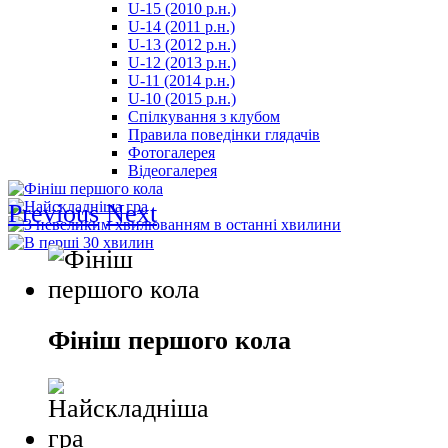
U-15 (2010 р.н.)
مترجم
U-14 (2011 р.н.)
-
U-13 (2012 р.н.)
سكس
U-12 (2013 р.н.)
مصري
U-11 (2014 р.н.)
-
U-10 (2015 р.н.)
Xnxx
Спілкування з клубом
Arab
Правила поведінки глядачів
Фотогалерея
Відеогалерея
Previous
Next
Фініш першого кола