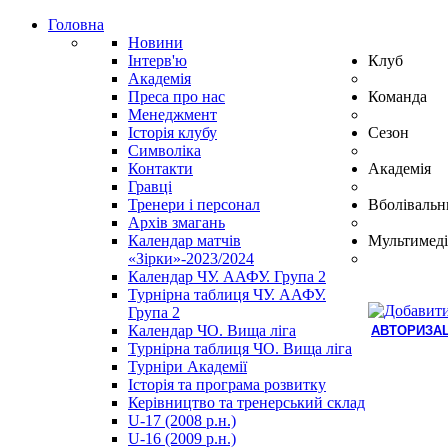
Головна
Новини
Інтерв'ю
Клуб
Академія
Преса про нас
Команда
Менеджмент
Історія клубу
Сезон
Символіка
Контакти
Академія
Гравці
Тренери і персонал
Вболівальн
Архів змагань
Календар матчів
Мультимеді
«Зірки»-2023/2024
Календар ЧУ. ААФУ. Група 2
Турнірна таблиця ЧУ. ААФУ.
Група 2
Календар ЧО. Вища ліга
АВТОРИЗАЦ
Турнірна таблиця ЧО. Вища ліга
Hindi
Турніри Академії
Blue
Історія та програма розвитку
Film
Керівництво та тренерський склад
سكس
U-17 (2008 р.н.)
-
U-16 (2009 р.н.)
سكس