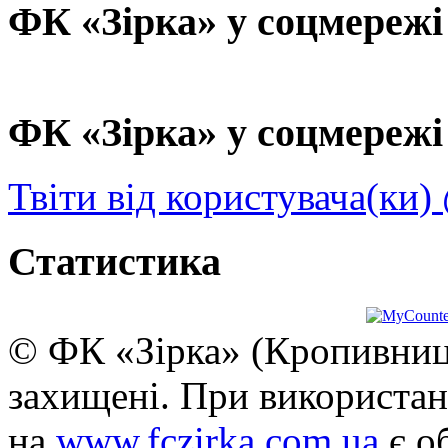
ФК «Зірка» у соцмережі
ФК «Зірка» у соцмережі 
Твіти від користувача(ки)
Статистика
© ФК «Зірка» (Кропивниць
захищені. При використан
на
www.fczirka.com.ua
є о