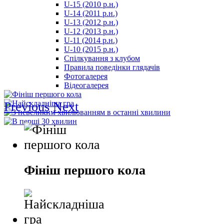
U-15 (2010 р.н.)
مترجم
U-14 (2011 р.н.)
-
U-13 (2012 р.н.)
سكس
U-12 (2013 р.н.)
مصري
U-11 (2014 р.н.)
-
U-10 (2015 р.н.)
Xnxx
Спілкування з клубом
Arab
Правила поведінки глядачів
Фотогалерея
Відеогалерея
Previous
Next
Фініш першого кола