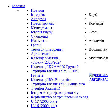
Головна
Новини
Інтерв'ю
Клуб
Академія
Преса про нас
Команда
Менеджмент
Історія клубу
Сезон
Символіка
Контакти
Академія
Гравці
Тренери і персонал
Вболівальн
Архів змагань
Календар матчів
Мультимеді
«Зірки»-2023/2024
Календар ЧУ. ААФУ. Група 2
Турнірна таблиця ЧУ. ААФУ.
Група 2
Календар ЧО. Вища ліга
АВТОРИЗАЦ
Турнірна таблиця ЧО. Вища ліга
Hindi
Турніри Академії
Blue
Історія та програма розвитку
Film
Керівництво та тренерський склад
سكس
U-17 (2008 р.н.)
-
U-16 (2009 р.н.)
سكس