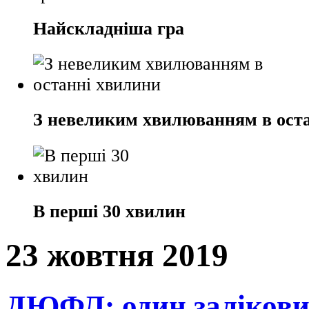
Найскладніша гра
З невеликим хвилюванням в ост
В перші 30 хвилин
23 жовтня 2019
ДЮФЛ: один залікови