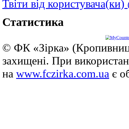
Твіти від користувача(ки)
Статистика
© ФК «Зірка» (Кропивниць
захищені. При використан
на
www.fczirka.com.ua
є о