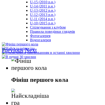
U-15 (2010 р.н.)
مترجم
U-14 (2011 р.н.)
-
U-13 (2012 р.н.)
سكس
U-12 (2013 р.н.)
مصري
U-11 (2014 р.н.)
-
U-10 (2015 р.н.)
Xnxx
Спілкування з клубом
Arab
Правила поведінки глядачів
Фотогалерея
Відеогалерея
Previous
Next
Фініш першого кола