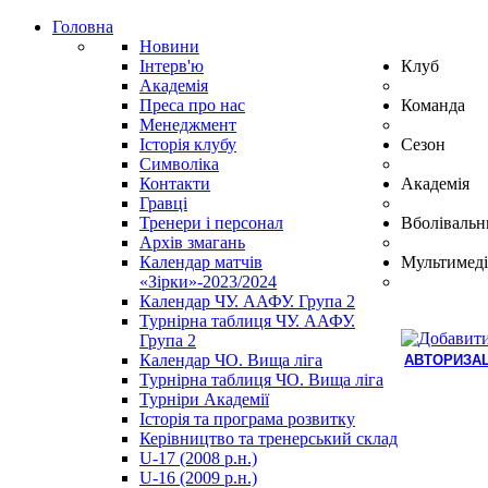
Головна
Новини
Інтерв'ю
Клуб
Академія
Преса про нас
Команда
Менеджмент
Історія клубу
Сезон
Символіка
Контакти
Академія
Гравці
Тренери і персонал
Вболівальн
Архів змагань
Календар матчів
Мультимеді
«Зірки»-2023/2024
Календар ЧУ. ААФУ. Група 2
Турнірна таблиця ЧУ. ААФУ.
Група 2
Календар ЧО. Вища ліга
АВТОРИЗАЦ
Турнірна таблиця ЧО. Вища ліга
Hindi
Турніри Академії
Blue
Історія та програма розвитку
Film
Керівництво та тренерський склад
سكس
U-17 (2008 р.н.)
-
U-16 (2009 р.н.)
سكس