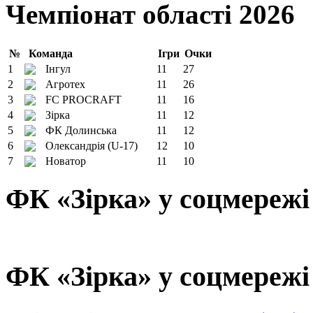
Чемпіонат області 2026
№
Команда
Ігри
Очки
1
Інгул
11
27
2
Агротех
11
26
3
FC PROCRAFT
11
16
4
Зірка
11
12
5
ФК Долинська
11
12
6
Олександрія (U-17)
12
10
7
Новатор
11
10
ФК «Зірка» у соцмережі
ФК «Зірка» у соцмережі 