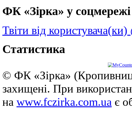
ФК «Зірка» у соцмережі 
Твіти від користувача(ки)
Статистика
© ФК «Зірка» (Кропивниць
захищені. При використан
на
www.fczirka.com.ua
є о