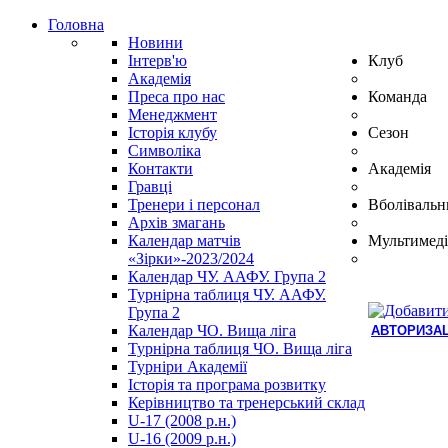
Головна
Новини
Інтерв'ю
Клуб
Академія
Преса про нас
Команда
Менеджмент
Історія клубу
Сезон
Символіка
Контакти
Академія
Гравці
Тренери і персонал
Вболівальн
Архів змагань
Календар матчів
Мультимеді
«Зірки»-2023/2024
Календар ЧУ. ААФУ. Група 2
Турнірна таблиця ЧУ. ААФУ.
Група 2
Календар ЧО. Вища ліга
АВТОРИЗАЦ
Турнірна таблиця ЧО. Вища ліга
Hindi
Турніри Академії
Blue
Історія та програма розвитку
Film
Керівництво та тренерський склад
سكس
U-17 (2008 р.н.)
-
U-16 (2009 р.н.)
سكس