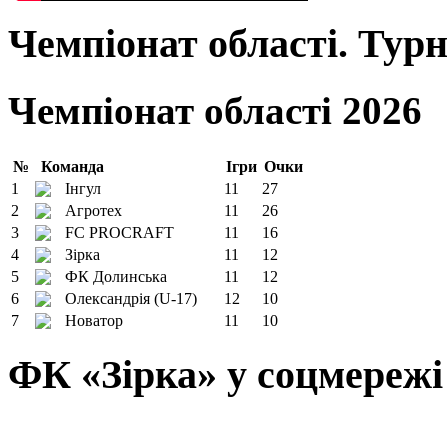
Чемпіонат області. Тур
Чемпіонат області 2026
№
Команда
Ігри
Очки
1
Інгул
11
27
2
Агротех
11
26
3
FC PROCRAFT
11
16
4
Зірка
11
12
5
ФК Долинська
11
12
6
Олександрія (U-17)
12
10
7
Новатор
11
10
ФК «Зірка» у соцмережі