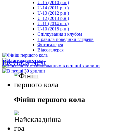
U-15 (2010 р.н.)
مترجم
U-14 (2011 р.н.)
-
U-13 (2012 р.н.)
سكس
U-12 (2013 р.н.)
مصري
U-11 (2014 р.н.)
-
U-10 (2015 р.н.)
Xnxx
Спілкування з клубом
Arab
Правила поведінки глядачів
Фотогалерея
Відеогалерея
Previous
Next
Фініш першого кола