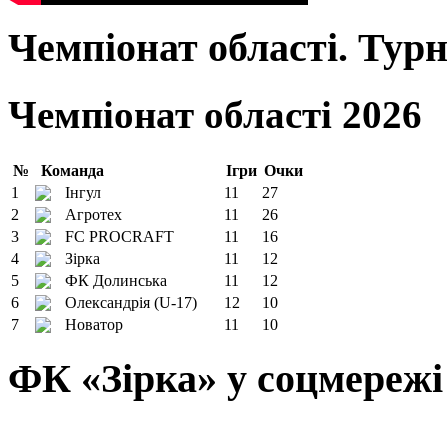
Чемпіонат області. Тур
Чемпіонат області 2026
№
Команда
Ігри
Очки
1
Інгул
11
27
2
Агротех
11
26
3
FC PROCRAFT
11
16
4
Зірка
11
12
5
ФК Долинська
11
12
6
Олександрія (U-17)
12
10
7
Новатор
11
10
ФК «Зірка» у соцмережі