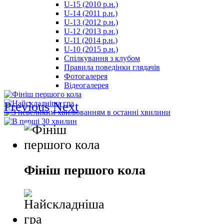
U-15 (2010 р.н.)
مترجم
U-14 (2011 р.н.)
-
U-13 (2012 р.н.)
سكس
U-12 (2013 р.н.)
مصري
U-11 (2014 р.н.)
-
U-10 (2015 р.н.)
Xnxx
Спілкування з клубом
Arab
Правила поведінки глядачів
Фотогалерея
Відеогалерея
Previous
Next
Фініш першого кола