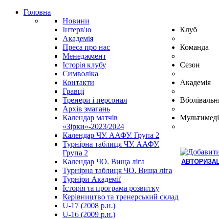
Головна
Новини
Інтерв'ю
Клуб
Академія
Преса про нас
Команда
Менеджмент
Історія клубу
Сезон
Символіка
Контакти
Академія
Гравці
Тренери і персонал
Вболівальн
Архів змагань
Календар матчів
Мультимеді
«Зірки»-2023/2024
Календар ЧУ. ААФУ. Група 2
Турнірна таблиця ЧУ. ААФУ.
Група 2
Календар ЧО. Вища ліга
АВТОРИЗАЦ
Турнірна таблиця ЧО. Вища ліга
Hindi
Турніри Академії
Blue
Історія та програма розвитку
Film
Керівництво та тренерський склад
سكس
U-17 (2008 р.н.)
-
U-16 (2009 р.н.)
سكس