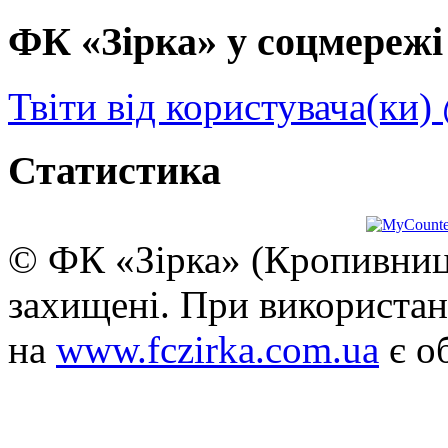
ФК «Зірка» у соцмережі 
Твіти від користувача(ки)
Статистика
© ФК «Зірка» (Кропивниць
захищені. При використан
на
www.fczirka.com.ua
є о