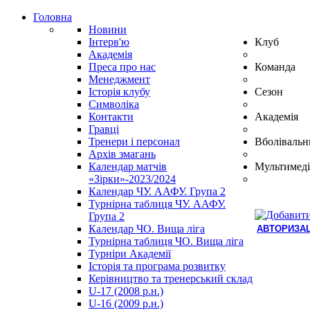
Головна
Новини
Інтерв'ю
Клуб
Академія
Преса про нас
Команда
Менеджмент
Історія клубу
Сезон
Символіка
Контакти
Академія
Гравці
Тренери і персонал
Вболівальн
Архів змагань
Календар матчів
Мультимеді
«Зірки»-2023/2024
Календар ЧУ. ААФУ. Група 2
Турнірна таблиця ЧУ. ААФУ.
Група 2
Календар ЧО. Вища ліга
АВТОРИЗАЦ
Турнірна таблиця ЧО. Вища ліга
Hindi
Турніри Академії
Blue
Історія та програма розвитку
Film
Керівництво та тренерський склад
سكس
U-17 (2008 р.н.)
-
U-16 (2009 р.н.)
سكس