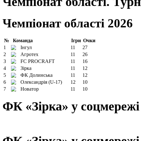
Чемпіонат області. Тур
Чемпіонат області 2026
№
Команда
Ігри
Очки
1
Інгул
11
27
2
Агротех
11
26
3
FC PROCRAFT
11
16
4
Зірка
11
12
5
ФК Долинська
11
12
6
Олександрія (U-17)
12
10
7
Новатор
11
10
ФК «Зірка» у соцмережі
ФК «Зірка» у соцмережі 