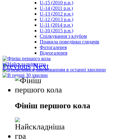
U-15 (2010 р.н.)
مترجم
U-14 (2011 р.н.)
-
U-13 (2012 р.н.)
سكس
U-12 (2013 р.н.)
مصري
U-11 (2014 р.н.)
-
U-10 (2015 р.н.)
Xnxx
Спілкування з клубом
Arab
Правила поведінки глядачів
Фотогалерея
Відеогалерея
Previous
Next
Фініш першого кола