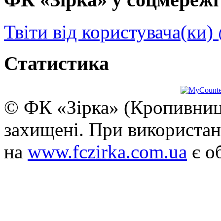
Твіти від користувача(ки)
Статистика
© ФК «Зірка» (Кропивниць
захищені. При використан
на
www.fczirka.com.ua
є о