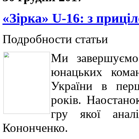
«Зірка» U-16: з приці
Подробности статьи
Ми завершуємо 
юнацьких кома
України в перш
років. Наостано
гру якої анал
Кононченко.