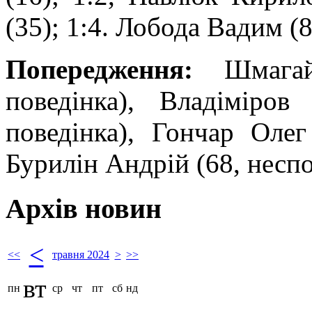
(35); 1:4. Лобода Вадим (8
Попередження:
Шмагайл
поведінка), Владіміров
поведінка), Гончар Олег
Бурилін Андрій (68, неспо
Архів новин
<
<<
травня 2024
>
>>
вт
пн
ср
чт
пт
сб
нд