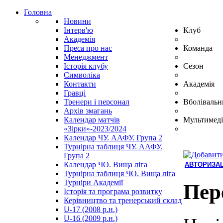
Головна
Новини
Інтерв'ю
Клуб
Академія
Преса про нас
Команда
Менеджмент
Історія клубу
Сезон
Символіка
Контакти
Академія
Гравці
Тренери і персонал
Вболівальн
Архів змагань
Календар матчів
Мультимеді
«Зірки»-2023/2024
Календар ЧУ. ААФУ. Група 2
Турнірна таблиця ЧУ. ААФУ.
Група 2
Календар ЧО. Вища ліга
АВТОРИЗАЦ
Турнірна таблиця ЧО. Вища ліга
Hindi
Турніри Академії
Blue
Пер
Історія та програма розвитку
Film
Керівництво та тренерський склад
سكس
U-17 (2008 р.н.)
-
U-16 (2009 р.н.)
سكس