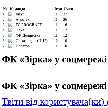
№
Команда
Ігри
Очки
1
Інгул
11
27
2
Агротех
11
26
3
FC PROCRAFT
11
16
4
Зірка
11
12
5
ФК Долинська
11
12
6
Олександрія (U-17)
12
10
7
Новатор
11
10
ФК «Зірка» у соцмережі
ФК «Зірка» у соцмережі 
Твіти від користувача(ки)