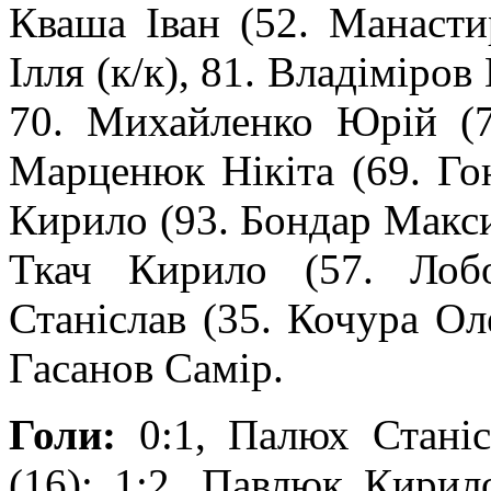
Кваша Іван (52. Манасти
Ілля (к/к), 81. Владіміро
70. Михайленко Юрій (79
Марценюк Нікіта (69. Го
Кирило (93. Бондар Максим
Ткач Кирило (57. Лоб
Станіслав (35. Кочура Ол
Гасанов Самір.
Голи:
0:1, Палюх Станісл
(16); 1:2, Павлюк Кирил