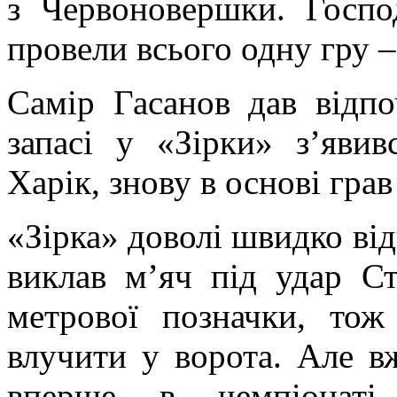
з Червоновершки. Госпо
провели всього одну гру –
Самір Гасанов дав відпо
запасі у «Зірки» з’яви
Харік, знову в основі гра
«Зірка» доволі швидко ві
виклав м’яч під удар С
метрової позначки, то
влучити у ворота. Але в
вперше в чемпіонаті 