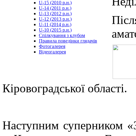
Неді
U-15 (2010 р.н.)
مترجم
U-14 (2011 р.н.)
-
U-13 (2012 р.н.)
سكس
Піс
U-12 (2013 р.н.)
مصري
U-11 (2014 р.н.)
-
амат
U-10 (2015 р.н.)
Xnxx
Спілкування з клубом
Arab
Правила поведінки глядачів
Фотогалерея
Відеогалерея
Кіровоградської області.
Наступним суперником «