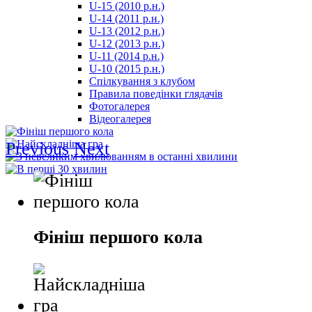
U-15 (2010 р.н.)
مترجم
U-14 (2011 р.н.)
-
U-13 (2012 р.н.)
سكس
U-12 (2013 р.н.)
مصري
U-11 (2014 р.н.)
-
U-10 (2015 р.н.)
Xnxx
Спілкування з клубом
Arab
Правила поведінки глядачів
Фотогалерея
Відеогалерея
Previous
Next
Фініш першого кола