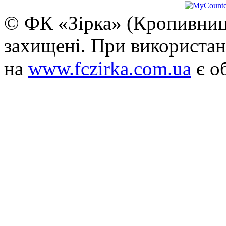
© ФК «Зірка» (Кропивниць
захищені. При використан
на
www.fczirka.com.ua
є о