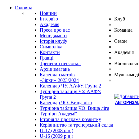
Головна
Новини
Інтерв'ю
Клуб
Академія
Преса про нас
Команда
Менеджмент
Історія клубу
Сезон
Символіка
Контакти
Академія
Гравці
Тренери і персонал
Вболівальн
Архів змагань
Календар матчів
Мультимеді
«Зірки»-2023/2024
Календар ЧУ. ААФУ. Група 2
Турнірна таблиця ЧУ. ААФУ.
Група 2
Календар ЧО. Вища ліга
АВТОРИЗАЦ
Турнірна таблиця ЧО. Вища ліга
Hindi
Турніри Академії
Blue
Історія та програма розвитку
Film
Керівництво та тренерський склад
سكس
U-17 (2008 р.н.)
-
U-16 (2009 р.н.)
سكس