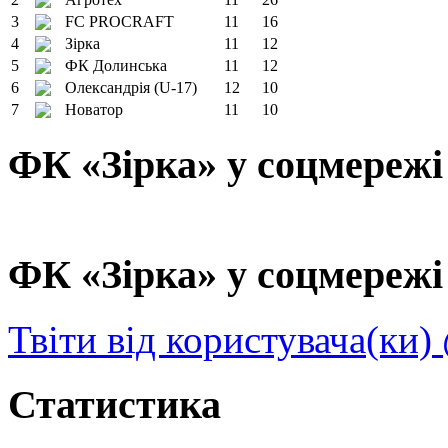
3
FC PROCRAFT
11
16
4
Зірка
11
12
5
ФК Долинська
11
12
6
Олександрія (U-17)
12
10
7
Новатор
11
10
ФК «Зірка» у соцмережі
ФК «Зірка» у соцмережі 
Твіти від користувача(ки)
Статистика