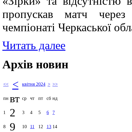
«Зірки» та відсутністю 
пропускав матч через 
чемпіонаті Черкаської обл
Читать далее
Архів новин
<
<<
квітня 2024
>
>>
вт
пн
ср
чт
пт
сб
нд
2
1
3
4
5
6
7
9
8
10
11
12
13
14