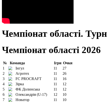
Чемпіонат області. Тур
Чемпіонат області 2026
№
Команда
Ігри
Очки
1
Інгул
11
27
2
Агротех
11
26
3
FC PROCRAFT
11
16
4
Зірка
11
12
5
ФК Долинська
11
12
6
Олександрія (U-17)
12
10
7
Новатор
11
10