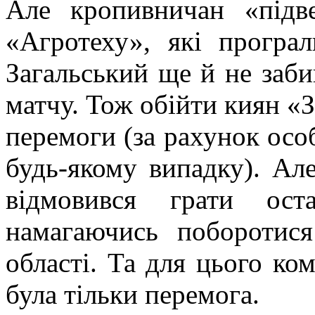
Але кропивничан «підв
«Агротеху», які програл
Загальський ще й не заби
матчу. Тож обійти киян «Зі
перемоги (за рахунок осо
будь-якому випадку). Ал
відмовився грати ост
намагаючись поборотися
області. Та для цього ко
була тільки перемога.