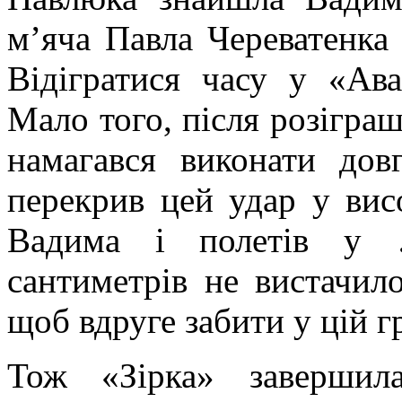
м’яча Павла Череватенка 
Відігратися часу у «Ав
Мало того, після розіграш
намагався виконати дов
перекрив цей удар у вис
Вадима і полетів у …
сантиметрів не вистачил
щоб вдруге забити у цій гр
Тож «Зірка» завершил