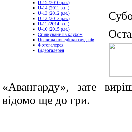
U-15 (2010 р.н.)
مترجم
U-14 (2011 р.н.)
-
Субо
U-13 (2012 р.н.)
سكس
U-12 (2013 р.н.)
مصري
U-11 (2014 р.н.)
-
U-10 (2015 р.н.)
Ост
Xnxx
Спілкування з клубом
Arab
Правила поведінки глядачів
Фотогалерея
Відеогалерея
«Авангарду», зате вирі
відомо ще до гри.