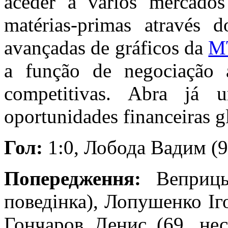
aceder a vários mercados
matérias-primas através 
avançadas de gráficos da
M
a função de negociação 
competitivas. Abra já
oportunidades financeiras g
Гол:
1:0, Лобода Вадим (9
Попередження:
Веприцьк
поведінка), Лопушенко Іго
Гончаров Денис (69, нес