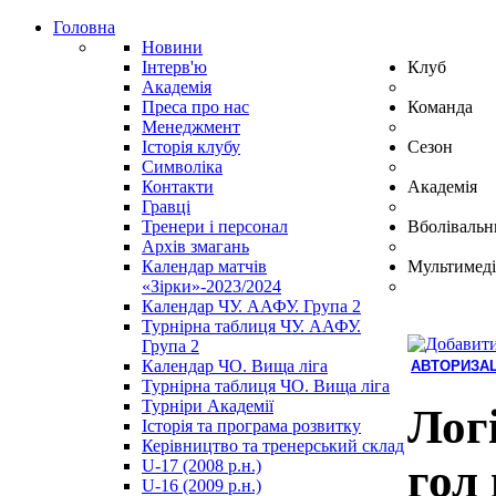
Головна
Новини
Інтерв'ю
Клуб
Академія
Преса про нас
Команда
Менеджмент
Історія клубу
Сезон
Символіка
Контакти
Академія
Гравці
Тренери і персонал
Вболівальн
Архів змагань
Календар матчів
Мультимеді
«Зірки»-2023/2024
Календар ЧУ. ААФУ. Група 2
Турнірна таблиця ЧУ. ААФУ.
Група 2
Календар ЧО. Вища ліга
АВТОРИЗАЦ
Турнірна таблиця ЧО. Вища ліга
Hindi
Турніри Академії
Blue
Лог
Історія та програма розвитку
Film
Керівництво та тренерський склад
سكس
гол
U-17 (2008 р.н.)
-
U-16 (2009 р.н.)
سكس