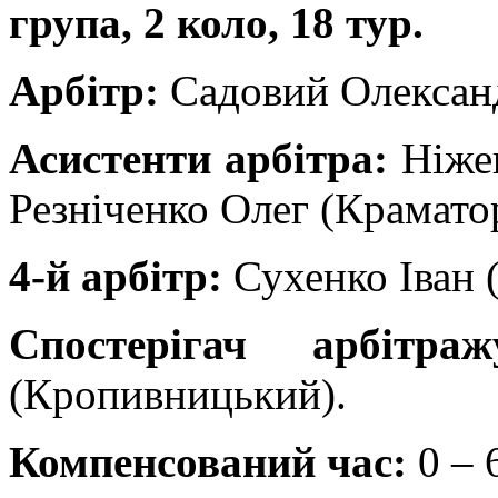
група, 2 коло, 18 тур.
Арбітр:
Садовий Олександ
Асистенти арбітра:
Ніжен
Резніченко Олег (Крамато
4-й арбітр:
Сухенко Іван 
Спостерігач арбітражу
(Кропивницький).
Компенсований час:
0 – 