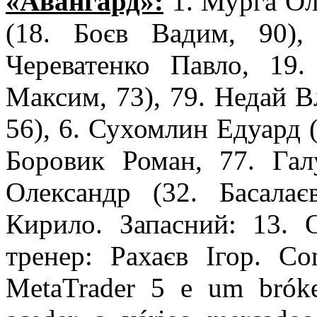
«Авангард»:
1. Мурга Оле
(18. Боєв Вадим, 90),
Череватенко Павло, 19
Максим, 73), 79. Недай В
56), 6. Сухомлин Едуард (
Боровик Роман, 77. Гал
Олександр (32. Басалає
Кирило. Запасний: 13. 
тренер: Рахаєв Ігор. C
MetaTrader 5 e um bróker