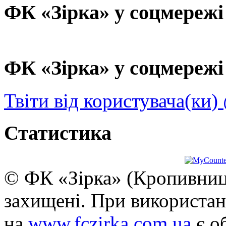
ФК «Зірка» у соцмережі
ФК «Зірка» у соцмережі 
Твіти від користувача(ки)
Статистика
© ФК «Зірка» (Кропивниць
захищені. При використан
на
www.fczirka.com.ua
є о