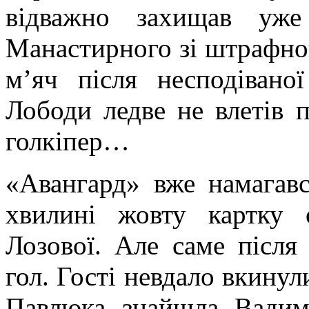
відважно захищав уже
Манастирного зі штрафног
м’яч після несподівано
Лободи ледве не влетів 
голкіпер…
«Авангард» вже намагавс
хвилині жовту картку 
Лозової. Але саме післ
гол. Гості невдало вкинул
Павлюка знайшла Вадима