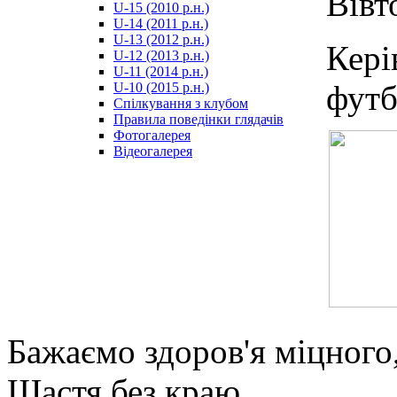
Вівт
U-15 (2010 р.н.)
مترجم
U-14 (2011 р.н.)
-
U-13 (2012 р.н.)
سكس
Кер
U-12 (2013 р.н.)
مصري
U-11 (2014 р.н.)
-
футб
U-10 (2015 р.н.)
Xnxx
Спілкування з клубом
Arab
Правила поведінки глядачів
Фотогалерея
Відеогалерея
Бажаємо здоров'я міцного
Щастя без краю,