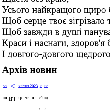
Усього найкращого щиро 
Щоб серце твоє зігрівало 
Щоб завжди в душі панув
Краси і наснаги, здоров'я б
І довгого-довгого щедрого
Архів новин
<
<<
квітня 2023
>
>>
вт
пн
ср
чт
пт
сб
нд
1
2