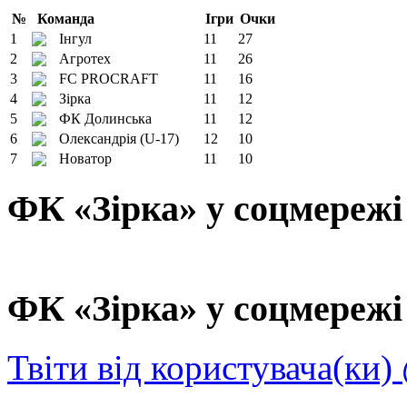
№
Команда
Ігри
Очки
1
Інгул
11
27
2
Агротех
11
26
3
FC PROCRAFT
11
16
4
Зірка
11
12
5
ФК Долинська
11
12
6
Олександрія (U-17)
12
10
7
Новатор
11
10
ФК «Зірка» у соцмережі
ФК «Зірка» у соцмережі 
Твіти від користувача(ки)