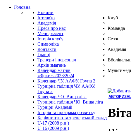
Головна
Новини
Інтерв'ю
Клуб
Академія
Преса про нас
Команда
Менеджмент
Історія клубу
Сезон
Символіка
Контакти
Академія
Гравці
Тренери і персонал
Вболівальн
Архів змагань
Календар матчів
Мультимеді
«Зірки»-2023/2024
Календар ЧУ. ААФУ. Група 2
Турнірна таблиця ЧУ. ААФУ.
Група 2
Календар ЧО. Вища ліга
АВТОРИЗАЦ
Турнірна таблиця ЧО. Вища ліга
Hindi
Турніри Академії
Blue
Віт
Історія та програма розвитку
Film
Керівництво та тренерський склад
سكس
U-17 (2008 р.н.)
-
U-16 (2009 р.н.)
سكس