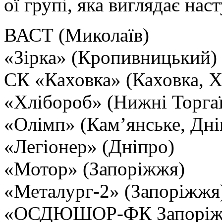
ої групі, яка виглядає на
ВАСТ (Миколаїв)
«Зірка» (Кропивницький)
СК «Каховка» (Каховка, Х
«Хлібороб» (Нижні Торгаї
«Олімп» (Кам’янське, Дні
«Легіонер» (Дніпро)
«Мотор» (Запоріжжя)
«Металург-2» (Запоріжжя
«ОСДЮШОР-ФК Запоріжж