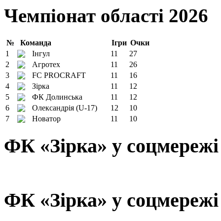
Чемпіонат області 2026
№
Команда
Ігри
Очки
1
Інгул
11
27
2
Агротех
11
26
3
FC PROCRAFT
11
16
4
Зірка
11
12
5
ФК Долинська
11
12
6
Олександрія (U-17)
12
10
7
Новатор
11
10
ФК «Зірка» у соцмережі
ФК «Зірка» у соцмережі 