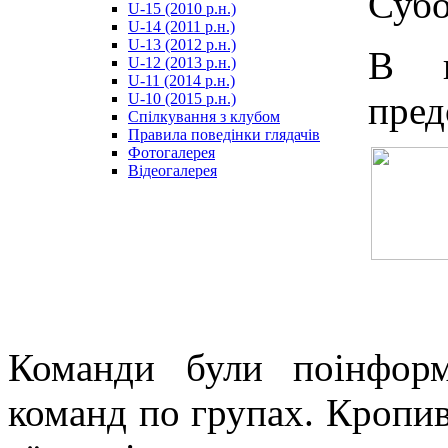
Субо
U-15 (2010 р.н.)
مترجم
U-14 (2011 р.н.)
-
U-13 (2012 р.н.)
سكس
В п
U-12 (2013 р.н.)
مصري
U-11 (2014 р.н.)
-
пре
U-10 (2015 р.н.)
Xnxx
Спілкування з клубом
Arab
Правила поведінки глядачів
Фотогалерея
Відеогалерея
Команди були поінформ
команд по групах. Кропив