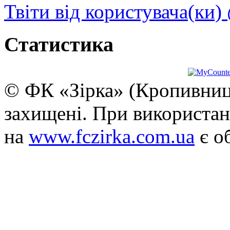
Твіти від користувача(ки)
Статистика
© ФК «Зірка» (Кропивниць
захищені. При використан
на
www.fczirka.com.ua
є о