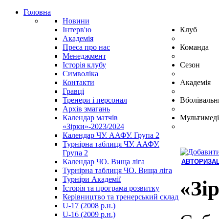
Головна
Новини
Інтерв'ю
Клуб
Академія
Преса про нас
Команда
Менеджмент
Історія клубу
Сезон
Символіка
Контакти
Академія
Гравці
Тренери і персонал
Вболівальн
Архів змагань
Календар матчів
Мультимеді
«Зірки»-2023/2024
Календар ЧУ. ААФУ. Група 2
Турнірна таблиця ЧУ. ААФУ.
Група 2
Календар ЧО. Вища ліга
АВТОРИЗАЦ
Турнірна таблиця ЧО. Вища ліга
Hindi
Турніри Академії
Blue
«Зір
Історія та програма розвитку
Film
Керівництво та тренерський склад
سكس
U-17 (2008 р.н.)
-
U-16 (2009 р.н.)
سكس