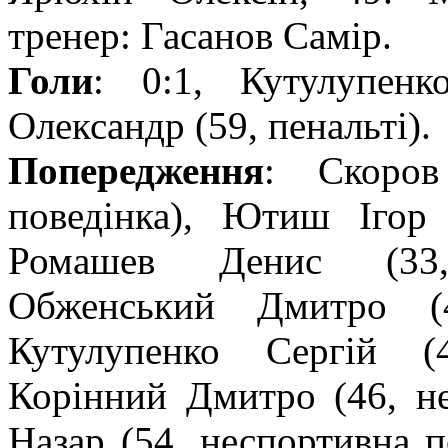
тренер: Гасанов Самір.
Голи
: 0:1, Кутулупенк
Олександр (59, пенальті).
Попередження
: Скоров
поведінка), Ютиш Ігор 
Ромашев Денис (33, 
Обженський Дмитро (4
Кутулупенко Сергій (4
Корінний Дмитро (46, не
Назар (54, неспортивна п