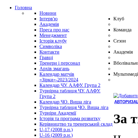
Головна
Новини
Інтерв'ю
Клуб
Академія
Преса про нас
Команда
Менеджмент
Історія клубу
Сезон
Символіка
Контакти
Академія
Гравці
Тренери і персонал
Вболівальн
Архів змагань
Календар матчів
Мультимеді
«Зірки»-2023/2024
Календар ЧУ. ААФУ. Група 2
Турнірна таблиця ЧУ. ААФУ.
Група 2
Календар ЧО. Вища ліга
АВТОРИЗАЦ
Турнірна таблиця ЧО. Вища ліга
Hindi
Турніри Академії
Blue
За 
Історія та програма розвитку
Film
Керівництво та тренерський склад
سكس
U-17 (2008 р.н.)
-
U-16 (2009 р.н.)
سكس