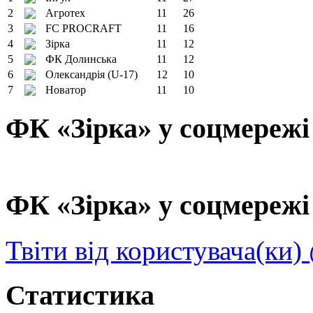
2
Агротех
11
26
3
FC PROCRAFT
11
16
4
Зірка
11
12
5
ФК Долинська
11
12
6
Олександрія (U-17)
12
10
7
Новатор
11
10
ФК «Зірка» у соцмережі
ФК «Зірка» у соцмережі 
Твіти від користувача(ки)
Статистика