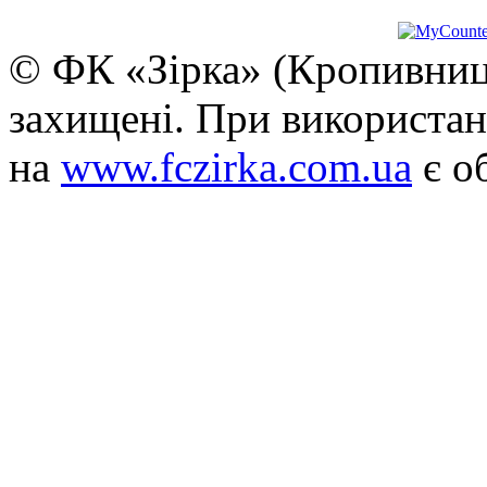
© ФК «Зірка» (Кропивниць
захищені. При використан
на
www.fczirka.com.ua
є о