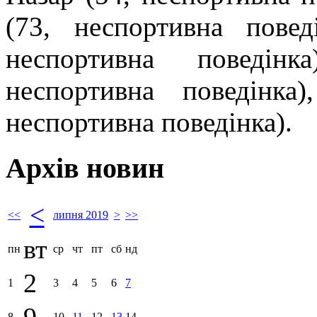
(73, неспортивна пове
неспортивна поведін
неспортивна поведінка
неспортивна поведінка).
Архів новин
<
<<
липня 2019
>
>>
вт
пн
ср
чт
пт
сб
нд
2
1
3
4
5
6
7
8
10
11
12
13
14