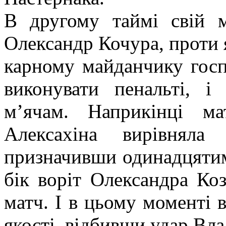
В другому таймі свій м
Олександр Кочура, проти 
карному майданчику госп
виконувати пенальті, і
м’ячам. Наприкінці м
Алексахіна вирівняла
призначивши одинадцяти
бік воріт Олександра Ко
матч. І в цьому моменті 
якості, відбивши удар Вла