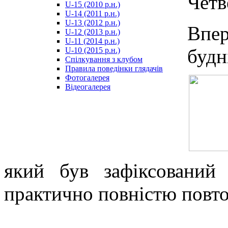
Четв
U-15 (2010 р.н.)
مترجم
U-14 (2011 р.н.)
-
U-13 (2012 р.н.)
سكس
Впер
U-12 (2013 р.н.)
مصري
U-11 (2014 р.н.)
-
будн
U-10 (2015 р.н.)
Xnxx
Спілкування з клубом
Arab
Правила поведінки глядачів
Фотогалерея
Відеогалерея
який був зафіксований
практично повністю повто