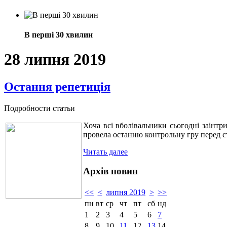
В перші 30 хвилин
28 липня 2019
Остання репетиція
Подробности статьи
Хоча всі вболівальники сьогодні заінт
провела останню контрольну гру перед с
Читать далее
Архів новин
<<
<
липня 2019
>
>>
пн
вт
ср
чт
пт
сб
нд
1
2
3
4
5
6
7
8
9
10
11
12
13
14