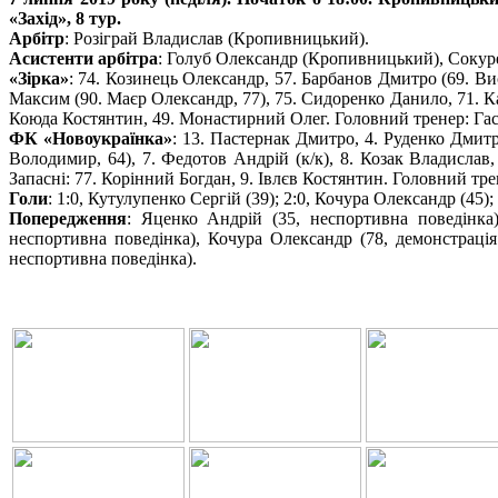
«Захід», 8 тур.
Арбітр
: Розіграй Владислав (Кропивницький).
Асистенти арбітра
: Голуб Олександр (Кропивницький), Сокур
«Зірка»
: 74. Козинець Олександр, 57. Барбанов Дмитро (69. Ви
Максим (90. Маєр Олександр, 77), 75. Сидоренко Данило, 71. Кар
Коюда Костянтин, 49. Монастирний Олег. Головний тренер: Гас
ФК «Новоукраїнка»
: 13. Пастернак Дмитро, 4. Руденко Дмитр
Володимир, 64), 7. Федотов Андрій (к/к), 8. Козак Владислав,
Запасні: 77. Корінний Богдан, 9. Івлєв Костянтин. Головний тре
Голи
: 1:0, Кутулупенко Сергій (39); 2:0, Кочура Олександр (45); 
Попередження
: Яценко Андрій (35, неспортивна поведінка
неспортивна поведінка), Кочура Олександр (78, демонстрація
неспортивна поведінка).