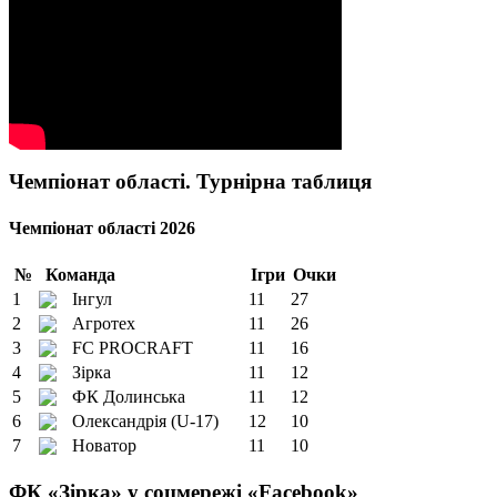
Чемпіонат області. Турнірна таблиця
Чемпіонат області 2026
№
Команда
Ігри
Очки
1
Інгул
11
27
2
Агротех
11
26
3
FC PROCRAFT
11
16
4
Зірка
11
12
5
ФК Долинська
11
12
6
Олександрія (U-17)
12
10
7
Новатор
11
10
ФК «Зірка» у соцмережі «Facebook»