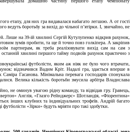
завершувала домашню частину першого етапу чемпіонату
ого етапу, для них гра видавалася набагато легшою. А от гості
 ведуть боротьбу за вихід до чільної п’ятірки. І, звичайно, не
й. Лише на 39-ій хвилині Сергій Кутулупенко відкрив рахунок,
товим зумів пробити, та ще й точно повз голкіпера. А закріпив
оїм партнерам, як треба реалізовувати вихід сам на сам з
 останній хвилині першого тайму подвоїв рахунок практично з
воукраїнські футболісти, яким аж ніяк не було чого втрачати,
хунок: відзначився Вадим Кріт. Надалі гра, здається вперше в
х Саміра Гасанова. Мінімальна перевага господарів спонукала
лися. Велика кількість боротьби змусила арбітра Владислава
но, не оминув увагою рідну команду, та відвідав гру. Гравець,
Евертон» Англія, «Глазго Рейнджерс» Шотландія, «Фіорентина»
тьох інших клубних та індивідуальних трофеїв. Андрій багато
 футболісти «Зірки» будуть мріяти про такі здобутки.
однє. 500 глядачів. Чемпіонат Кіровоградської області, зона