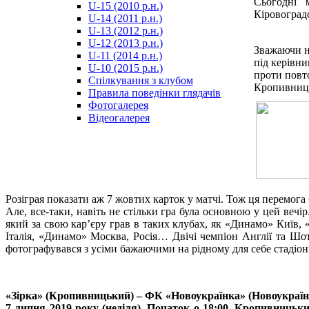
Сьогодні 
U-15 (2010 р.н.)
مترجم
Кіровоградс
U-14 (2011 р.н.)
-
U-13 (2012 р.н.)
سكس
U-12 (2013 р.н.)
مصري
Зважаючи на
U-11 (2014 р.н.)
-
під керівни
U-10 (2015 р.н.)
Xnxx
проти повт
Спілкування з клубом
Arab
Кропивниць
Правила поведінки глядачів
Фотогалерея
Відеогалерея
Розіграя показати аж 7 жовтих карток у матчі. Тож ця перемога
Але, все-таки, навіть не стільки гра була основною у цей веч
який за свою кар’єру грав в таких клубах, як «Динамо» Київ
Італія, «Динамо» Москва, Росія… Двічі чемпіон Англії та Шо
фотографувався з усіми бажаючими на рідному для себе стадіоні
«Зірка» (Кропивницький) – ФК «Новоукраїнка» (Новоукраїнка)
7 липня 2019 року (неділя). Початок о 18:00. Кропивницький