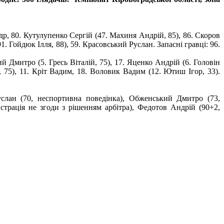
р, 80. Кутулупенко Сергій (47. Махиня Андрій, 85), 86. Скоров
. Гойдюк Ілля, 88), 59. Красовський Руслан. Запасні гравці: 96.
 Дмитро (5. Гресь Віталій, 75), 17. Яценко Андрій (6. Головін
, 75), 11. Кріт Вадим, 18. Воловик Вадим (12. Ютиш Ігор, 33).
услан (70, неспортивна поведінка), Обженський Дмитро (73,
страція не згоди з рішенням арбітра), Федотов Андрій (90+2,