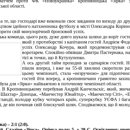
матчем проти ФК «Новоукраїнка» кропивницька «Зірка» 
ької області.
 те, що господарі вже виконали своє завдання по виходу до друг
цтвом ідейного натхненника футболу в місті Олександра Корінного
орити свій минулорічний бронзовий успіх.
ка команда, цього разу, дуже довго шукала шляхи до воріт госте
який у протиборстві з капітаном гостей Андрієм Федо
успіх Олександр Кочура, який продемонстрував св
воротарем. Спокійно обвівши Дмитра Пастернака, на
тієї ж точки, що й Кутулупенко.
А ось другий тайм проходив за сценарієм гостей. Но
пішли вперед, і вже на 55-ій хвилині скоротили ра
цьому чемпіонаті, стала «незручною» для підопічни
гостей йти вперед, а кропивничани грамотно захища
 була для «Зірки» найважчою в поточному чемпіонаті області.
ір. В Кропивницькому перебував Андрій Канчельскіс, який, звичай
, «Шахтар» Донецьк, «Манчестер Юнайтед», «Манчестер Сіті», «
тландії, володар кубку чотирьох країн, суперкубку УЄФА і бага
, де він починав свій блискучий шлях. Сподіваємося, що й молоді
 – 2:1 (2:0).
. Стадіон «Зірка». Оцінка поля: 5. + 29 С. Освітлення: прир