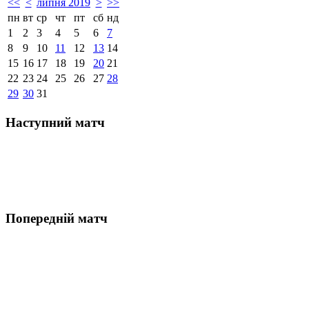
<<
<
липня 2019
>
>>
пн
вт
ср
чт
пт
сб
нд
1
2
3
4
5
6
7
8
9
10
11
12
13
14
15
16
17
18
19
20
21
22
23
24
25
26
27
28
29
30
31
Наступний матч
Попередній матч