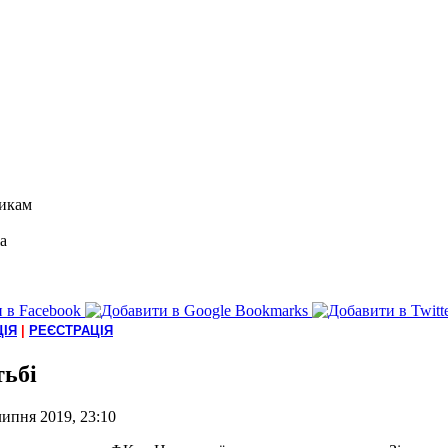
икам
а
ІЯ
|
РЕЄСТРАЦІЯ
тьбі
липня 2019, 23:10