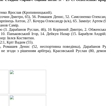
енко Ярослав (Кропивницький).
сочин Дмитро, 65), 56. Ромашев Денис, 52. Самсоненко Олександ
пінець Антон, 27. Кочура Олександр (к/к), 65. Замніус Артем (91
анов Самір.
о (3. Дарабанов Руслан, 46), 16 Корінний Дмитро, 2. Обженський
 10. Паньковський Ігор, 14. Дейкун Назар (15. Барабуля Андрій
нер: Івлєв Костянтин.
2:1, Кріт Вадим (55).
), Ромашев Денис (52, неспортивна поведінка), Дарабанов Р
 не згоди з рішенням арбітра), Красовський Руслан (80, демон