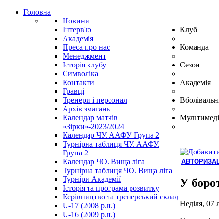
Головна
Новини
Інтерв'ю
Клуб
Академія
Преса про нас
Команда
Менеджмент
Історія клубу
Сезон
Символіка
Контакти
Академія
Гравці
Тренери і персонал
Вболівальн
Архів змагань
Календар матчів
Мультимеді
«Зірки»-2023/2024
Календар ЧУ. ААФУ. Група 2
Турнірна таблиця ЧУ. ААФУ.
Група 2
Календар ЧО. Вища ліга
АВТОРИЗАЦ
Турнірна таблиця ЧО. Вища ліга
Hindi
Турніри Академії
Blue
У боро
Історія та програма розвитку
Film
Керівництво та тренерський склад
سكس
Неділя, 07 
U-17 (2008 р.н.)
-
U-16 (2009 р.н.)
سكس