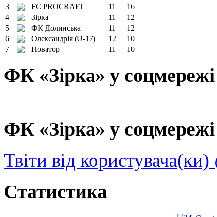
3
FC PROCRAFT
11
16
4
Зірка
11
12
5
ФК Долинська
11
12
6
Олександрія (U-17)
12
10
7
Новатор
11
10
ФК «Зірка» у соцмережі
ФК «Зірка» у соцмережі 
Твіти від користувача(ки)
Статистика