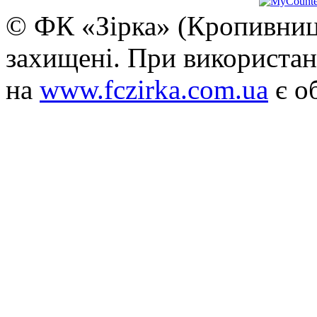
© ФК «Зірка» (Кропивниць
захищені. При використан
на
www.fczirka.com.ua
є о