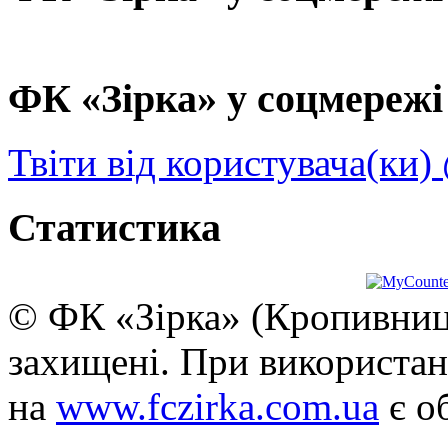
ФК «Зірка» у соцмережі 
Твіти від користувача(ки)
Статистика
© ФК «Зірка» (Кропивниць
захищені. При використан
на
www.fczirka.com.ua
є о