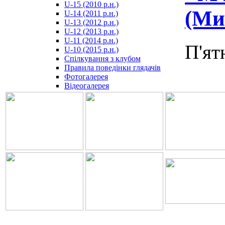
U-15 (2010 р.н.)
مترجم
(Мик
U-14 (2011 р.н.)
-
U-13 (2012 р.н.)
سكس
U-12 (2013 р.н.)
مصري
U-11 (2014 р.н.)
-
П'ят
U-10 (2015 р.н.)
Xnxx
Спілкування з клубом
Arab
Правила поведінки глядачів
Фотогалерея
Відеогалерея