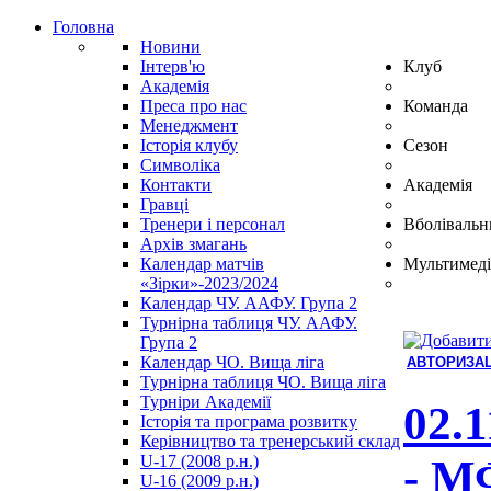
Головна
Новини
Інтерв'ю
Клуб
Академія
Преса про нас
Команда
Менеджмент
Історія клубу
Сезон
Символіка
Контакти
Академія
Гравці
Тренери і персонал
Вболівальн
Архів змагань
Календар матчів
Мультимеді
«Зірки»-2023/2024
Календар ЧУ. ААФУ. Група 2
Турнірна таблиця ЧУ. ААФУ.
Група 2
Календар ЧО. Вища ліга
АВТОРИЗАЦ
Турнірна таблиця ЧО. Вища ліга
Hindi
Турніри Академії
Blue
02.1
Історія та програма розвитку
Film
Керівництво та тренерський склад
سكس
U-17 (2008 р.н.)
- М
-
U-16 (2009 р.н.)
سكس