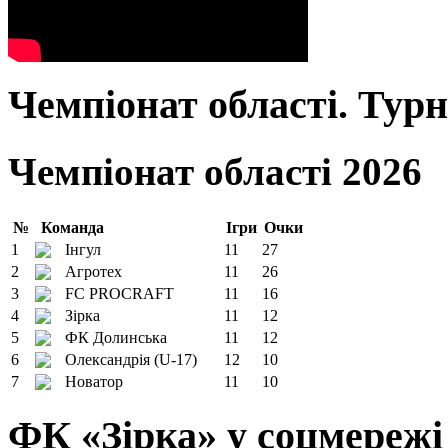
Чемпіонат області. Тур
Чемпіонат області 2026
№
Команда
Ігри
Очки
1
Інгул
11
27
2
Агротех
11
26
3
FC PROCRAFT
11
16
4
Зірка
11
12
5
ФК Долинська
11
12
6
Олександрія (U-17)
12
10
7
Новатор
11
10
ФК «Зірка» у соцмережі