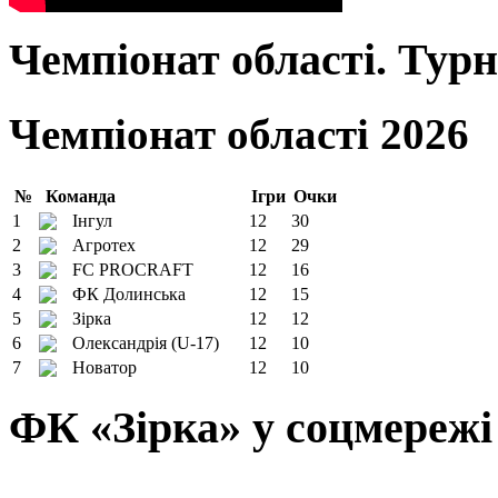
Чемпіонат області. Тур
Чемпіонат області 2026
№
Команда
Ігри
Очки
1
Інгул
12
30
2
Агротех
12
29
3
FC PROCRAFT
12
16
4
ФК Долинська
12
15
5
Зірка
12
12
6
Олександрія (U-17)
12
10
7
Новатор
12
10
ФК «Зірка» у соцмережі