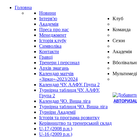
Головна
Новини
Інтерв'ю
Клуб
Академія
Преса про нас
Команда
Менеджмент
Історія клубу
Сезон
Символіка
Контакти
Академія
Гравці
Тренери і персонал
Вболівальн
Архів змагань
Календар матчів
Мультимеді
«Зірки»-2023/2024
Календар ЧУ. ААФУ. Група 2
Турнірна таблиця ЧУ. ААФУ.
Група 2
Календар ЧО. Вища ліга
АВТОРИЗАЦ
Турнірна таблиця ЧО. Вища ліга
Hindi
Турніри Академії
Blue
Історія та програма розвитку
Film
Керівництво та тренерський склад
سكس
U-17 (2008 р.н.)
-
U-16 (2009 р.н.)
سكس