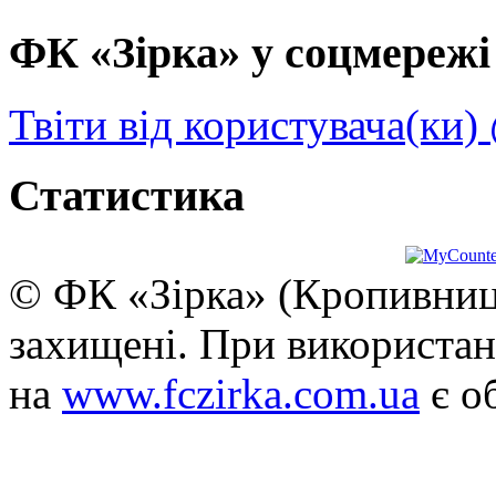
ФК «Зірка» у соцмережі 
Твіти від користувача(ки)
Статистика
© ФК «Зірка» (Кропивниць
захищені. При використан
на
www.fczirka.com.ua
є о