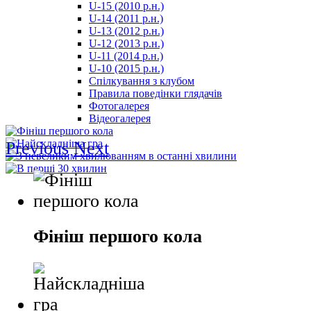
U-15 (2010 р.н.)
مترجم
U-14 (2011 р.н.)
-
U-13 (2012 р.н.)
سكس
U-12 (2013 р.н.)
مصري
U-11 (2014 р.н.)
-
U-10 (2015 р.н.)
Xnxx
Спілкування з клубом
Arab
Правила поведінки глядачів
Фотогалерея
Відеогалерея
Previous
Next
Фініш першого кола