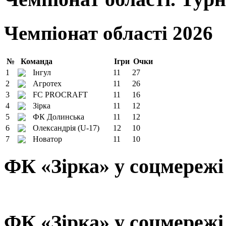
Чемпіонат області 2026
№
Команда
Ігри
Очки
1
Інгул
11
27
2
Агротех
11
26
3
FC PROCRAFT
11
16
4
Зірка
11
12
5
ФК Долинська
11
12
6
Олександрія (U-17)
12
10
7
Новатор
11
10
ФК «Зірка» у соцмережі
ФК «Зірка» у соцмережі 