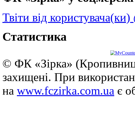
Твіти від користувача(ки)
Статистика
© ФК «Зірка» (Кропивниць
захищені. При використан
на
www.fczirka.com.ua
є о