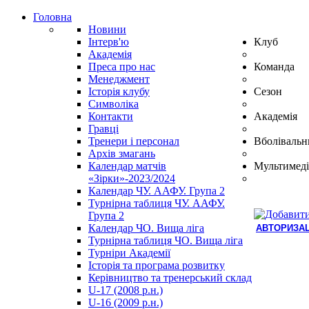
Головна
Новини
Інтерв'ю
Клуб
Академія
Преса про нас
Команда
Менеджмент
Історія клубу
Сезон
Символіка
Контакти
Академія
Гравці
Тренери і персонал
Вболівальн
Архів змагань
Календар матчів
Мультимеді
«Зірки»-2023/2024
Календар ЧУ. ААФУ. Група 2
Турнірна таблиця ЧУ. ААФУ.
Група 2
Календар ЧО. Вища ліга
АВТОРИЗАЦ
Турнірна таблиця ЧО. Вища ліга
Hindi
Турніри Академії
Blue
Історія та програма розвитку
Film
Керівництво та тренерський склад
سكس
U-17 (2008 р.н.)
-
U-16 (2009 р.н.)
سكس