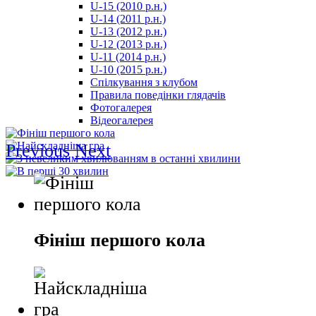
U-15 (2010 р.н.)
مترجم
U-14 (2011 р.н.)
-
U-13 (2012 р.н.)
سكس
U-12 (2013 р.н.)
مصري
U-11 (2014 р.н.)
-
U-10 (2015 р.н.)
Xnxx
Спілкування з клубом
Arab
Правила поведінки глядачів
Фотогалерея
Відеогалерея
Previous
Next
Фініш першого кола