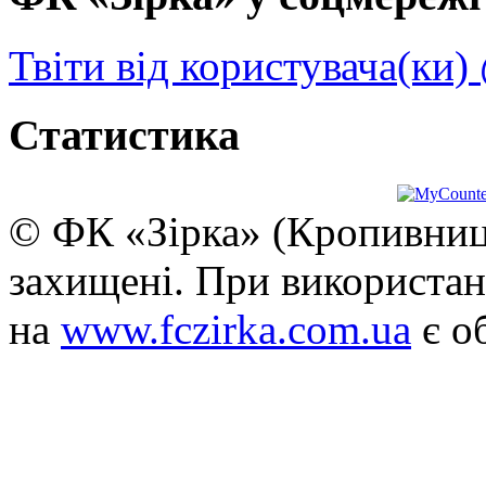
Твіти від користувача(ки)
Статистика
© ФК «Зірка» (Кропивниць
захищені. При використан
на
www.fczirka.com.ua
є о