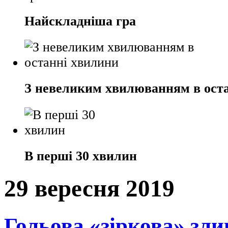
Найскладніша гра
З невеликим хвилюванням в ост
В перші 30 хвилин
29 вересня 2019
Гольова «зіркова» зли