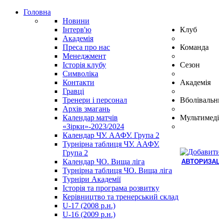
Головна
Новини
Інтерв'ю
Клуб
Академія
Преса про нас
Команда
Менеджмент
Історія клубу
Сезон
Символіка
Контакти
Академія
Гравці
Тренери і персонал
Вболівальн
Архів змагань
Календар матчів
Мультимеді
«Зірки»-2023/2024
Календар ЧУ. ААФУ. Група 2
Турнірна таблиця ЧУ. ААФУ.
Група 2
Календар ЧО. Вища ліга
АВТОРИЗАЦ
Турнірна таблиця ЧО. Вища ліга
Hindi
Турніри Академії
Blue
Історія та програма розвитку
Film
Керівництво та тренерський склад
سكس
U-17 (2008 р.н.)
-
U-16 (2009 р.н.)
سكس