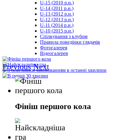
U-15 (2010 р.н.)
مترجم
U-14 (2011 р.н.)
-
U-13 (2012 р.н.)
سكس
U-12 (2013 р.н.)
مصري
U-11 (2014 р.н.)
-
U-10 (2015 р.н.)
Xnxx
Спілкування з клубом
Arab
Правила поведінки глядачів
Фотогалерея
Відеогалерея
Previous
Next
Фініш першого кола