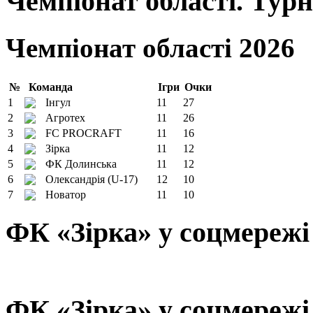
Чемпіонат області. Тур
Чемпіонат області 2026
№
Команда
Ігри
Очки
1
Інгул
11
27
2
Агротех
11
26
3
FC PROCRAFT
11
16
4
Зірка
11
12
5
ФК Долинська
11
12
6
Олександрія (U-17)
12
10
7
Новатор
11
10
ФК «Зірка» у соцмережі
ФК «Зірка» у соцмережі 