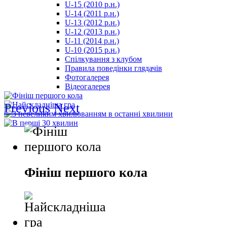
U-15 (2010 р.н.)
مترجم
U-14 (2011 р.н.)
-
U-13 (2012 р.н.)
سكس
U-12 (2013 р.н.)
مصري
U-11 (2014 р.н.)
-
U-10 (2015 р.н.)
Xnxx
Спілкування з клубом
Arab
Правила поведінки глядачів
Фотогалерея
Відеогалерея
Previous
Next
Фініш першого кола