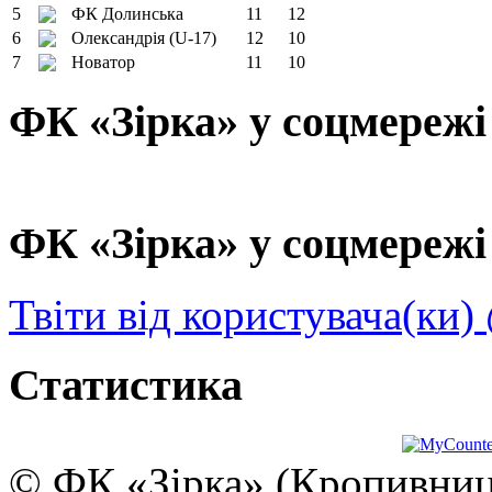
5
ФК Долинська
11
12
6
Олександрія (U-17)
12
10
7
Новатор
11
10
ФК «Зірка» у соцмережі
ФК «Зірка» у соцмережі 
Твіти від користувача(ки)
Статистика
© ФК «Зірка» (Кропивниць