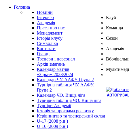
Головна
Новини
Інтерв'ю
Клуб
Академія
Преса про нас
Команда
Менеджмент
Історія клубу
Сезон
Символіка
Контакти
Академія
Гравці
Тренери і персонал
Вболівальн
Архів змагань
Календар матчів
Мультимеді
«Зірки»-2023/2024
Календар ЧУ. ААФУ. Група 2
Турнірна таблиця ЧУ. ААФУ.
Група 2
Календар ЧО. Вища ліга
АВТОРИЗАЦ
Турнірна таблиця ЧО. Вища ліга
Hindi
Турніри Академії
Blue
Історія та програма розвитку
Film
Керівництво та тренерський склад
سكس
U-17 (2008 р.н.)
-
U-16 (2009 р.н.)
سكس