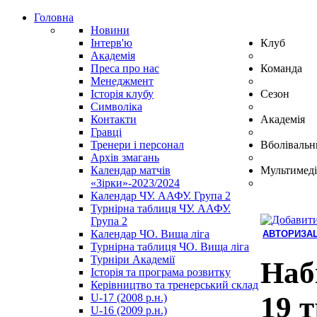
Головна
Новини
Інтерв'ю
Клуб
Академія
Преса про нас
Команда
Менеджмент
Історія клубу
Сезон
Символіка
Контакти
Академія
Гравці
Тренери і персонал
Вболівальн
Архів змагань
Календар матчів
Мультимеді
«Зірки»-2023/2024
Календар ЧУ. ААФУ. Група 2
Турнірна таблиця ЧУ. ААФУ.
Група 2
Календар ЧО. Вища ліга
АВТОРИЗАЦ
Турнірна таблиця ЧО. Вища ліга
Hindi
Турніри Академії
Blue
Наб
Історія та програма розвитку
Film
Керівництво та тренерський склад
سكس
19 
U-17 (2008 р.н.)
-
U-16 (2009 р.н.)
سكس