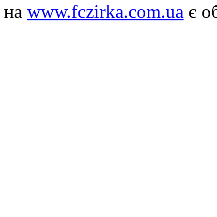
на
www.fczirka.com.ua
є о