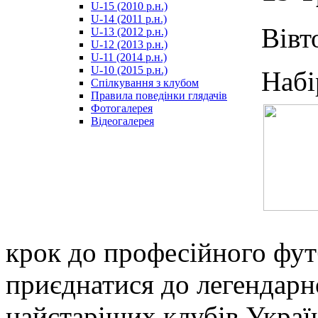
U-15 (2010 р.н.)
مترجم
U-14 (2011 р.н.)
-
Вівт
U-13 (2012 р.н.)
سكس
U-12 (2013 р.н.)
مصري
U-11 (2014 р.н.)
-
U-10 (2015 р.н.)
Набі
Xnxx
Спілкування з клубом
Arab
Правила поведінки глядачів
Фотогалерея
Відеогалерея
крок до професійного фут
приєднатися до легендарн
найстаріших клубів Украї