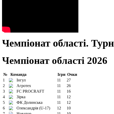
Чемпіонат області. Тур
Чемпіонат області 2026
№
Команда
Ігри
Очки
1
Інгул
11
27
2
Агротех
11
26
3
FC PROCRAFT
11
16
4
Зірка
11
12
5
ФК Долинська
11
12
6
Олександрія (U-17)
12
10
7
Новатор
11
10