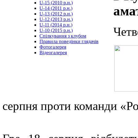
U-15 (2010 р.н.)
مترجم
ама
U-14 (2011 р.н.)
-
U-13 (2012 р.н.)
سكس
U-12 (2013 р.н.)
مصري
U-11 (2014 р.н.)
-
Четв
U-10 (2015 р.н.)
Xnxx
Спілкування з клубом
Arab
Правила поведінки глядачів
Фотогалерея
Відеогалерея
серпня проти команди «Рон