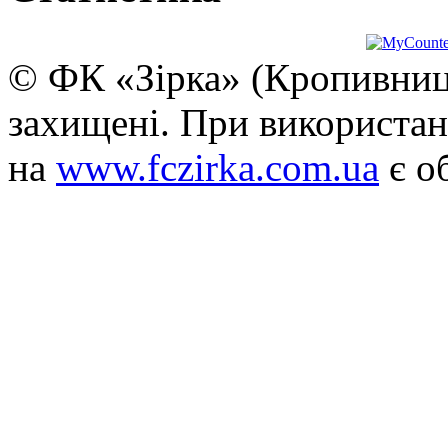
© ФК «Зірка» (Кропивниць
захищені. При використан
на
www.fczirka.com.ua
є о