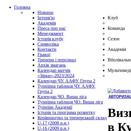
Головна
Новини
Інтерв'ю
Клуб
Академія
Преса про нас
Команда
Менеджмент
Історія клубу
Сезон
Символіка
Контакти
Академія
Гравці
Тренери і персонал
Вболівальн
Архів змагань
Календар матчів
Мультимеді
«Зірки»-2023/2024
Календар ЧУ. ААФУ. Група 2
Турнірна таблиця ЧУ. ААФУ.
Група 2
Календар ЧО. Вища ліга
АВТОРИЗАЦ
Турнірна таблиця ЧО. Вища ліга
Hindi
Турніри Академії
Blue
Виз
Історія та програма розвитку
Film
Керівництво та тренерський склад
سكس
в К
U-17 (2008 р.н.)
-
U-16 (2009 р.н.)
سكس