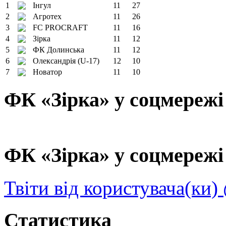
1
Інгул
11
27
2
Агротех
11
26
3
FC PROCRAFT
11
16
4
Зірка
11
12
5
ФК Долинська
11
12
6
Олександрія (U-17)
12
10
7
Новатор
11
10
ФК «Зірка» у соцмережі
ФК «Зірка» у соцмережі 
Твіти від користувача(ки)
Статистика