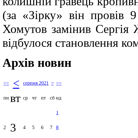
колишній гравець кропив
(за «Зірку» він провів 9
Хомутов замінив Сергія 
відбулося становлення ком
Архів новин
<
<<
серпня 2021
>
>>
вт
пн
ср
чт
пт
сб
нд
1
3
2
4
5
6
7
8