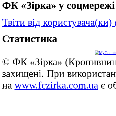
ФК «Зірка» у соцмережі 
Твіти від користувача(ки)
Статистика
© ФК «Зірка» (Кропивниць
захищені. При використан
на
www.fczirka.com.ua
є о