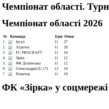
Чемпіонат області. Тур
Чемпіонат області 2026
№
Команда
Ігри
Очки
1
Інгул
11
27
2
Агротех
11
26
3
FC PROCRAFT
11
16
4
Зірка
11
12
5
ФК Долинська
11
12
6
Олександрія (U-17)
12
10
7
Новатор
11
10
ФК «Зірка» у соцмережі