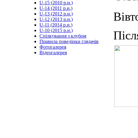
U-15 (2010 р.н.)
مترجم
U-14 (2011 р.н.)
-
Вівт
U-13 (2012 р.н.)
سكس
U-12 (2013 р.н.)
مصري
U-11 (2014 р.н.)
-
U-10 (2015 р.н.)
Піс
Xnxx
Спілкування з клубом
Arab
Правила поведінки глядачів
Фотогалерея
Відеогалерея