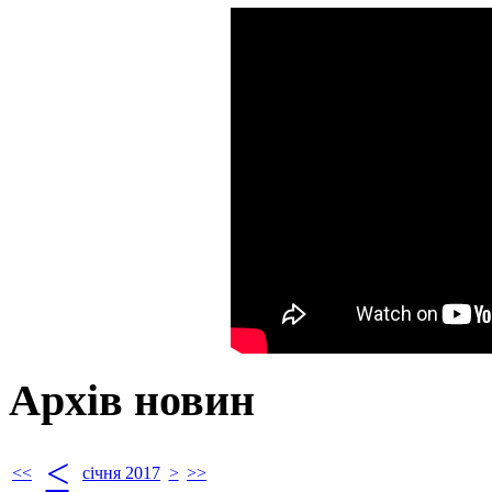
Архів новин
<
<<
січня 2017
>
>>