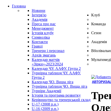
Головна
Новини
Інтерв'ю
Клуб
Академія
Преса про нас
Команда
Менеджмент
Історія клубу
Сезон
Символіка
Контакти
Академія
Гравці
Тренери і персонал
Вболівальн
Архів змагань
Календар матчів
Мультимеді
«Зірки»-2023/2024
Календар ЧУ. ААФУ. Група 2
Турнірна таблиця ЧУ. ААФУ.
Група 2
Календар ЧО. Вища ліга
АВТОРИЗАЦ
Турнірна таблиця ЧО. Вища ліга
Hindi
Турніри Академії
Blue
Тре
Історія та програма розвитку
Film
Керівництво та тренерський склад
سكس
Оле
U-17 (2008 р.н.)
-
U-16 (2009 р.н.)
سكس