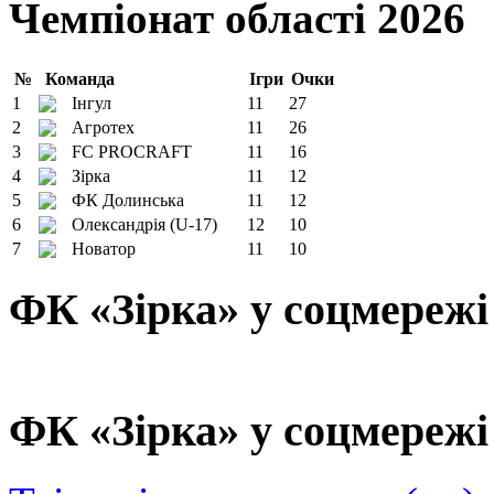
Чемпіонат області 2026
№
Команда
Ігри
Очки
1
Інгул
11
27
2
Агротех
11
26
3
FC PROCRAFT
11
16
4
Зірка
11
12
5
ФК Долинська
11
12
6
Олександрія (U-17)
12
10
7
Новатор
11
10
ФК «Зірка» у соцмережі
ФК «Зірка» у соцмережі 