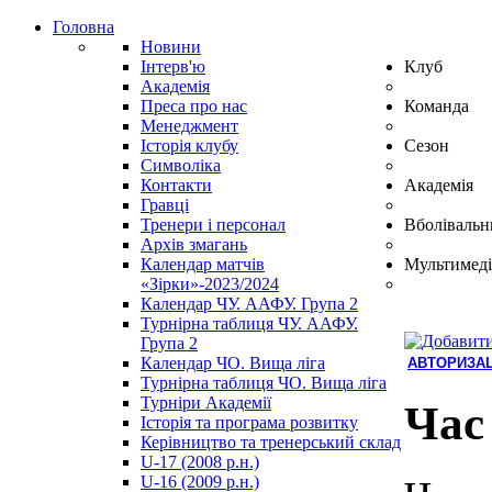
Головна
Новини
Інтерв'ю
Клуб
Академія
Преса про нас
Команда
Менеджмент
Історія клубу
Сезон
Символіка
Контакти
Академія
Гравці
Тренери і персонал
Вболівальн
Архів змагань
Календар матчів
Мультимеді
«Зірки»-2023/2024
Календар ЧУ. ААФУ. Група 2
Турнірна таблиця ЧУ. ААФУ.
Група 2
Календар ЧО. Вища ліга
АВТОРИЗАЦ
Турнірна таблиця ЧО. Вища ліга
Hindi
Турніри Академії
Blue
Час
Історія та програма розвитку
Film
Керівництво та тренерський склад
سكس
U-17 (2008 р.н.)
-
U-16 (2009 р.н.)
سكس