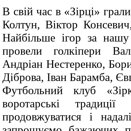
В свій час в «Зірці» грали
Колтун, Віктор Консевич
Найбільше ігор за нашу
провели голкіпери Вал
Андріан Нестеренко, Бори
Діброва, Іван Барамба, Єв
Футбольний клуб «Зірк
воротарські традиції
продовжуватися і нада
запрошуємо бажаючих п