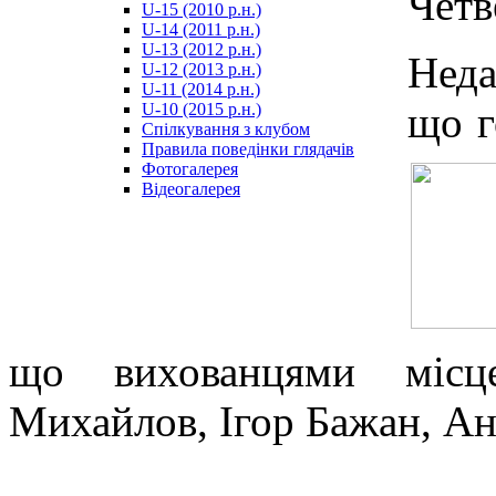
Четв
U-15 (2010 р.н.)
مترجم
U-14 (2011 р.н.)
-
U-13 (2012 р.н.)
سكس
Неда
U-12 (2013 р.н.)
مصري
U-11 (2014 р.н.)
-
що г
U-10 (2015 р.н.)
Xnxx
Спілкування з клубом
Arab
Правила поведінки глядачів
Фотогалерея
Відеогалерея
що вихованцями місц
Михайлов, Ігор Бажан, Ан