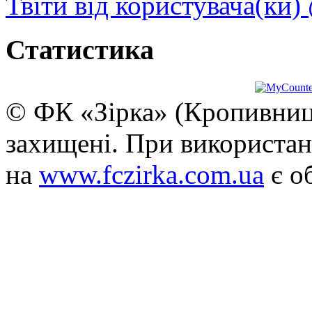
Твіти від користувача(ки)
Статистика
© ФК «Зірка» (Кропивниць
захищені. При використан
на
www.fczirka.com.ua
є о