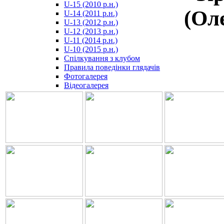
U-15 (2010 р.н.)
مترجم
(Оле
U-14 (2011 р.н.)
-
U-13 (2012 р.н.)
سكس
U-12 (2013 р.н.)
مصري
U-11 (2014 р.н.)
-
U-10 (2015 р.н.)
Xnxx
Спілкування з клубом
Arab
Правила поведінки глядачів
Фотогалерея
Відеогалерея