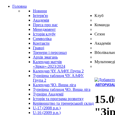
Головна
Новини
Інтерв'ю
Клуб
Академія
Преса про нас
Команда
Менеджмент
Історія клубу
Сезон
Символіка
Контакти
Академія
Гравці
Тренери і персонал
Вболівальн
Архів змагань
Календар матчів
Мультимеді
«Зірки»-2023/2024
Календар ЧУ. ААФУ. Група 2
Турнірна таблиця ЧУ. ААФУ.
Група 2
Календар ЧО. Вища ліга
АВТОРИЗАЦ
Турнірна таблиця ЧО. Вища ліга
Hindi
Турніри Академії
Blue
15.0
Історія та програма розвитку
Film
Керівництво та тренерський склад
سكس
U-17 (2008 р.н.)
"Зі
-
U-16 (2009 р.н.)
سكس