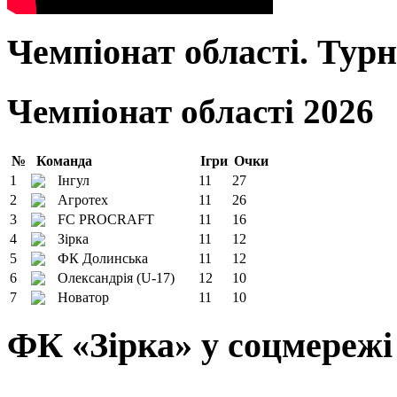
Чемпіонат області. Тур
Чемпіонат області 2026
№
Команда
Ігри
Очки
1
Інгул
11
27
2
Агротех
11
26
3
FC PROCRAFT
11
16
4
Зірка
11
12
5
ФК Долинська
11
12
6
Олександрія (U-17)
12
10
7
Новатор
11
10
ФК «Зірка» у соцмережі