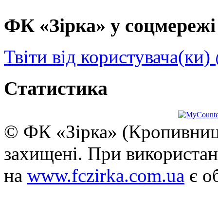
ФК «Зірка» у соцмережі 
Твіти від користувача(ки)
Статистика
© ФК «Зірка» (Кропивниць
захищені. При використан
на
www.fczirka.com.ua
є о