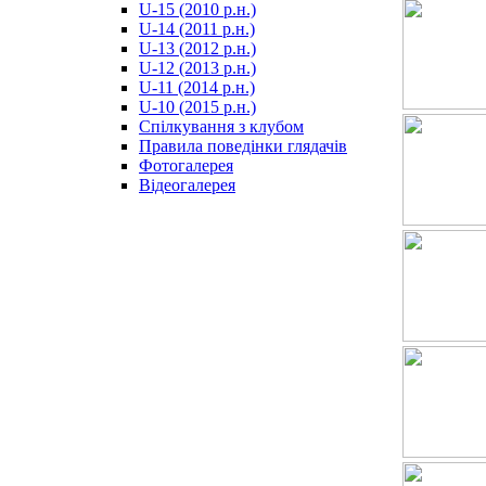
U-15 (2010 р.н.)
مترجم
U-14 (2011 р.н.)
-
U-13 (2012 р.н.)
سكس
U-12 (2013 р.н.)
مصري
U-11 (2014 р.н.)
-
U-10 (2015 р.н.)
Xnxx
Спілкування з клубом
Arab
Правила поведінки глядачів
Фотогалерея
Відеогалерея