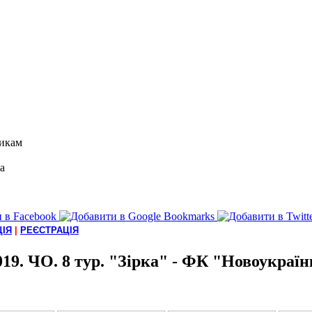
икам
а
ІЯ
|
РЕЄСТРАЦІЯ
019. ЧО. 8 тур. "Зірка" - ФК "Новоукраїн