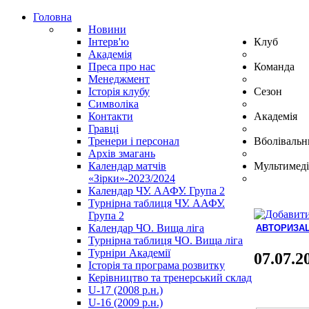
Головна
Новини
Інтерв'ю
Клуб
Академія
Преса про нас
Команда
Менеджмент
Історія клубу
Сезон
Символіка
Контакти
Академія
Гравці
Тренери і персонал
Вболівальн
Архів змагань
Календар матчів
Мультимеді
«Зірки»-2023/2024
Календар ЧУ. ААФУ. Група 2
Турнірна таблиця ЧУ. ААФУ.
Група 2
Календар ЧО. Вища ліга
АВТОРИЗАЦ
Турнірна таблиця ЧО. Вища ліга
Hindi
Турніри Академії
Blue
07.07.2
Історія та програма розвитку
Film
Керівництво та тренерський склад
سكس
U-17 (2008 р.н.)
-
U-16 (2009 р.н.)
سكس