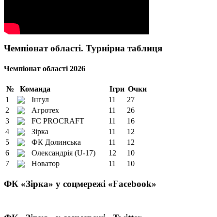
Чемпіонат області. Турнірна таблиця
Чемпіонат області 2026
№
Команда
Ігри
Очки
1
Інгул
11
27
2
Агротех
11
26
3
FC PROCRAFT
11
16
4
Зірка
11
12
5
ФК Долинська
11
12
6
Олександрія (U-17)
12
10
7
Новатор
11
10
ФК «Зірка» у соцмережі «Facebook»