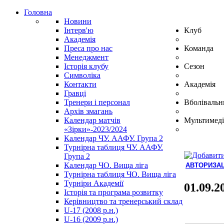
Головна
Новини
Інтерв'ю
Клуб
Академія
Преса про нас
Команда
Менеджмент
Історія клубу
Сезон
Символіка
Контакти
Академія
Гравці
Тренери і персонал
Вболівальн
Архів змагань
Календар матчів
Мультимеді
«Зірки»-2023/2024
Календар ЧУ. ААФУ. Група 2
Турнірна таблиця ЧУ. ААФУ.
Група 2
Календар ЧО. Вища ліга
АВТОРИЗАЦ
Турнірна таблиця ЧО. Вища ліга
Hindi
Турніри Академії
Blue
01.09.2
Історія та програма розвитку
Film
Керівництво та тренерський склад
سكس
U-17 (2008 р.н.)
-
U-16 (2009 р.н.)
سكس