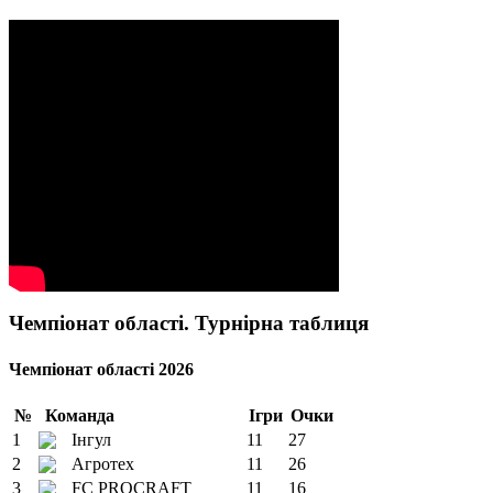
Чемпіонат області. Турнірна таблиця
Чемпіонат області 2026
№
Команда
Ігри
Очки
1
Інгул
11
27
2
Агротех
11
26
3
FC PROCRAFT
11
16