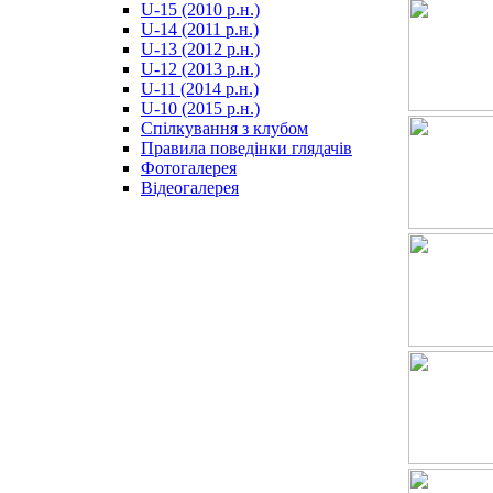
U-15 (2010 р.н.)
مترجم
U-14 (2011 р.н.)
-
U-13 (2012 р.н.)
سكس
U-12 (2013 р.н.)
مصري
U-11 (2014 р.н.)
-
U-10 (2015 р.н.)
Xnxx
Спілкування з клубом
Arab
Правила поведінки глядачів
Фотогалерея
Відеогалерея