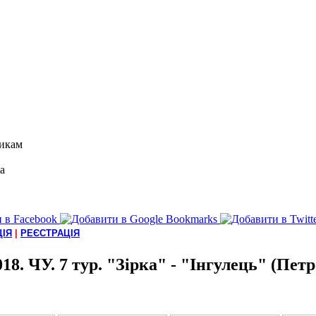
икам
а
ІЯ
|
РЕЄСТРАЦІЯ
018. ЧУ. 7 тур. "Зірка" - "Інгулець" (Петр