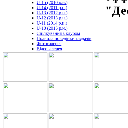
U-15 (2010 р.н.)
مترجم
"Дес
U-14 (2011 р.н.)
-
U-13 (2012 р.н.)
سكس
U-12 (2013 р.н.)
مصري
U-11 (2014 р.н.)
-
U-10 (2015 р.н.)
Xnxx
Спілкування з клубом
Arab
Правила поведінки глядачів
Фотогалерея
Відеогалерея