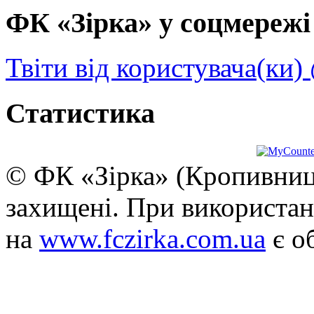
ФК «Зірка» у соцмережі 
Твіти від користувача(ки)
Статистика
© ФК «Зірка» (Кропивниць
захищені. При використан
на
www.fczirka.com.ua
є о