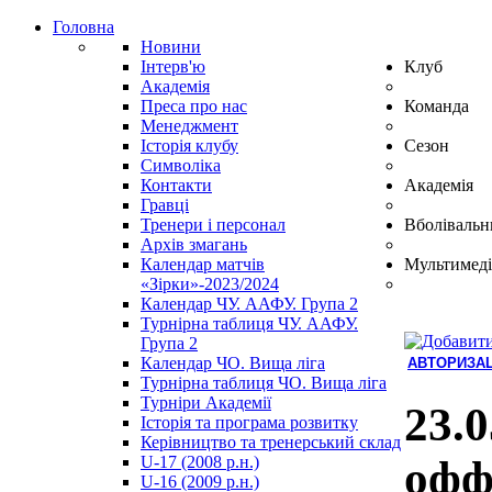
Головна
Новини
Інтерв'ю
Клуб
Академія
Преса про нас
Команда
Менеджмент
Історія клубу
Сезон
Символіка
Контакти
Академія
Гравці
Тренери і персонал
Вболівальн
Архів змагань
Календар матчів
Мультимеді
«Зірки»-2023/2024
Календар ЧУ. ААФУ. Група 2
Турнірна таблиця ЧУ. ААФУ.
Група 2
Календар ЧО. Вища ліга
АВТОРИЗАЦ
Турнірна таблиця ЧО. Вища ліга
Hindi
Турніри Академії
Blue
23.
Історія та програма розвитку
Film
Керівництво та тренерський склад
سكس
U-17 (2008 р.н.)
офф
-
U-16 (2009 р.н.)
سكس