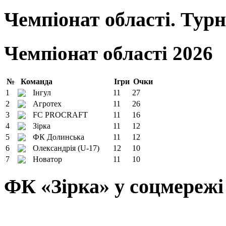
Чемпіонат області. Тур
Чемпіонат області 2026
№
Команда
Ігри
Очки
1
Інгул
11
27
2
Агротех
11
26
3
FC PROCRAFT
11
16
4
Зірка
11
12
5
ФК Долинська
11
12
6
Олександрія (U-17)
12
10
7
Новатор
11
10
ФК «Зірка» у соцмережі