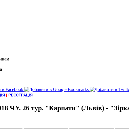
икам
а
ІЯ
|
РЕЄСТРАЦІЯ
018 ЧУ. 26 тур. "Карпати" (Львів) - "Зірка