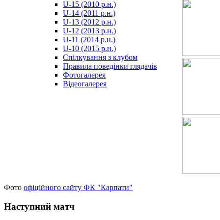
U-15 (2010 р.н.)
مترجم
U-14 (2011 р.н.)
-
U-13 (2012 р.н.)
سكس
U-12 (2013 р.н.)
مصري
U-11 (2014 р.н.)
-
U-10 (2015 р.н.)
Xnxx
Спілкування з клубом
Arab
Правила поведінки глядачів
Фотогалерея
Відеогалерея
Фото
офіційного сайту ФК "Карпати"
Наступний матч