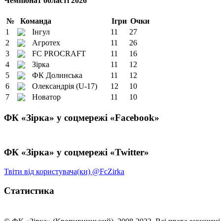
Чемпіонат області 2026
№
Команда
Ігри
Очки
1
Інгул
11
27
2
Агротех
11
26
3
FC PROCRAFT
11
16
4
Зірка
11
12
5
ФК Долинська
11
12
6
Олександрія (U-17)
12
10
7
Новатор
11
10
ФК «Зірка» у соцмережі «Facebook»
ФК «Зірка» у соцмережі «Twitter»
Твіти від користувача(ки) @FcZirka
Статистика