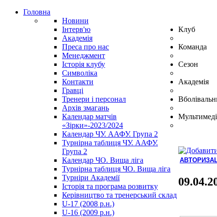
Головна
Новини
Інтерв'ю
Клуб
Академія
Преса про нас
Команда
Менеджмент
Історія клубу
Сезон
Символіка
Контакти
Академія
Гравці
Тренери і персонал
Вболівальн
Архів змагань
Календар матчів
Мультимеді
«Зірки»-2023/2024
Календар ЧУ. ААФУ. Група 2
Турнірна таблиця ЧУ. ААФУ.
Група 2
Календар ЧО. Вища ліга
АВТОРИЗАЦ
Турнірна таблиця ЧО. Вища ліга
Hindi
Турніри Академії
Blue
09.04.2
Історія та програма розвитку
Film
Керівництво та тренерський склад
سكس
U-17 (2008 р.н.)
-
U-16 (2009 р.н.)
سكس