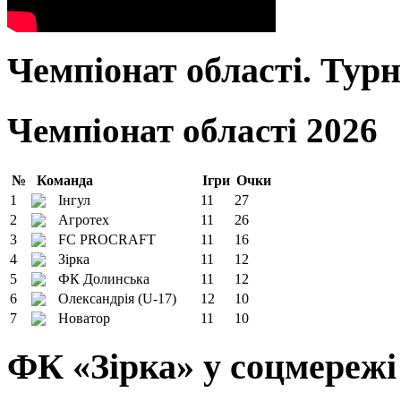
Чемпіонат області. Тур
Чемпіонат області 2026
№
Команда
Ігри
Очки
1
Інгул
11
27
2
Агротех
11
26
3
FC PROCRAFT
11
16
4
Зірка
11
12
5
ФК Долинська
11
12
6
Олександрія (U-17)
12
10
7
Новатор
11
10
ФК «Зірка» у соцмережі