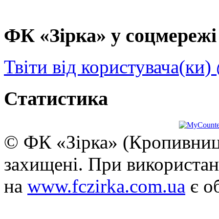
ФК «Зірка» у соцмережі 
Твіти від користувача(ки)
Статистика
© ФК «Зірка» (Кропивниць
захищені. При використан
на
www.fczirka.com.ua
є о