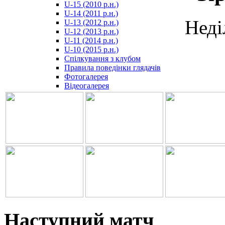
U-15 (2010 р.н.)
مترجم
U-14 (2011 р.н.)
-
Неді
U-13 (2012 р.н.)
سكس
U-12 (2013 р.н.)
مصري
U-11 (2014 р.н.)
-
U-10 (2015 р.н.)
Xnxx
Спілкування з клубом
Arab
Правила поведінки глядачів
Фотогалерея
Відеогалерея
Наступний матч