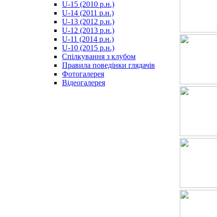
U-15 (2010 р.н.)
مترجم
U-14 (2011 р.н.)
-
U-13 (2012 р.н.)
سكس
U-12 (2013 р.н.)
مصري
U-11 (2014 р.н.)
-
U-10 (2015 р.н.)
Xnxx
Спілкування з клубом
Arab
Правила поведінки глядачів
Фотогалерея
Відеогалерея