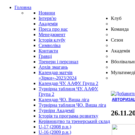
Головна
Новини
Інтерв'ю
Клуб
Академія
Преса про нас
Команда
Менеджмент
Історія клубу
Сезон
Символіка
Контакти
Академія
Гравці
Тренери і персонал
Вболівальн
Архів змагань
Календар матчів
Мультимеді
«Зірки»-2023/2024
Календар ЧУ. ААФУ. Група 2
Турнірна таблиця ЧУ. ААФУ.
Група 2
Календар ЧО. Вища ліга
АВТОРИЗАЦ
Турнірна таблиця ЧО. Вища ліга
Hindi
Турніри Академії
Blue
26.11.2
Історія та програма розвитку
Film
Керівництво та тренерський склад
سكس
U-17 (2008 р.н.)
-
U-16 (2009 р.н.)
سكس