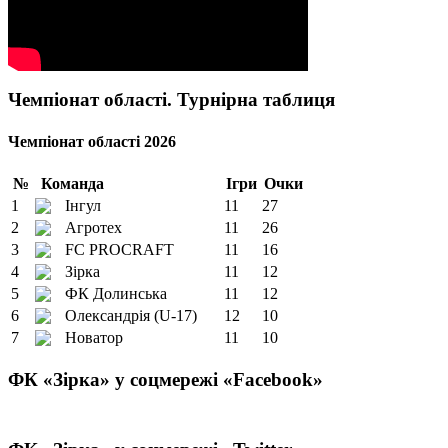
Чемпіонат області. Турнірна таблиця
Чемпіонат області 2026
№
Команда
Ігри
Очки
1
Інгул
11
27
2
Агротех
11
26
3
FC PROCRAFT
11
16
4
Зірка
11
12
5
ФК Долинська
11
12
6
Олександрія (U-17)
12
10
7
Новатор
11
10
ФК «Зірка» у соцмережі «Facebook»