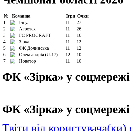
№
Команда
Ігри
Очки
1
Інгул
11
27
2
Агротех
11
26
3
FC PROCRAFT
11
16
4
Зірка
11
12
5
ФК Долинська
11
12
6
Олександрія (U-17)
12
10
7
Новатор
11
10
ФК «Зірка» у соцмережі
ФК «Зірка» у соцмережі 
Твіти від користувача(ки)