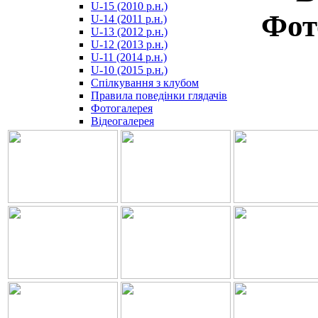
U-15 (2010 р.н.)
مترجم
Фот
U-14 (2011 р.н.)
-
U-13 (2012 р.н.)
سكس
U-12 (2013 р.н.)
مصري
U-11 (2014 р.н.)
-
U-10 (2015 р.н.)
Xnxx
Спілкування з клубом
Arab
Правила поведінки глядачів
Фотогалерея
Відеогалерея