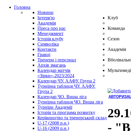
Головна
Новини
Інтерв'ю
Клуб
Академія
Преса про нас
Команда
Менеджмент
Історія клубу
Сезон
Символіка
Контакти
Академія
Гравці
Тренери і персонал
Вболівальн
Архів змагань
Календар матчів
Мультимеді
«Зірки»-2023/2024
Календар ЧУ. ААФУ. Група 2
Турнірна таблиця ЧУ. ААФУ.
Група 2
Календар ЧО. Вища ліга
АВТОРИЗАЦ
Турнірна таблиця ЧО. Вища ліга
Hindi
Турніри Академії
Blue
29.1
Історія та програма розвитку
Film
Керівництво та тренерський склад
سكس
U-17 (2008 р.н.)
- "В
-
U-16 (2009 р.н.)
سكس