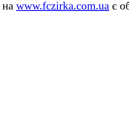
на
www.fczirka.com.ua
є о