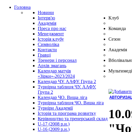
Головна
Новини
Інтерв'ю
Клуб
Академія
Преса про нас
Команда
Менеджмент
Історія клубу
Сезон
Символіка
Контакти
Академія
Гравці
Тренери і персонал
Вболівальн
Архів змагань
Календар матчів
Мультимеді
«Зірки»-2023/2024
Календар ЧУ. ААФУ. Група 2
Турнірна таблиця ЧУ. ААФУ.
Група 2
Календар ЧО. Вища ліга
АВТОРИЗАЦ
Турнірна таблиця ЧО. Вища ліга
Hindi
Турніри Академії
Blue
10.0
Історія та програма розвитку
Film
Керівництво та тренерський склад
سكس
U-17 (2008 р.н.)
"Чо
-
U-16 (2009 р.н.)
سكس