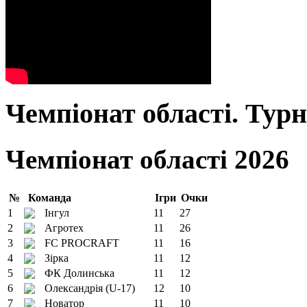
Чемпіонат області. Тур
Чемпіонат області 2026
№
Команда
Ігри
Очки
1
Інгул
11
27
2
Агротех
11
26
3
FC PROCRAFT
11
16
4
Зірка
11
12
5
ФК Долинська
11
12
6
Олександрія (U-17)
12
10
7
Новатор
11
10