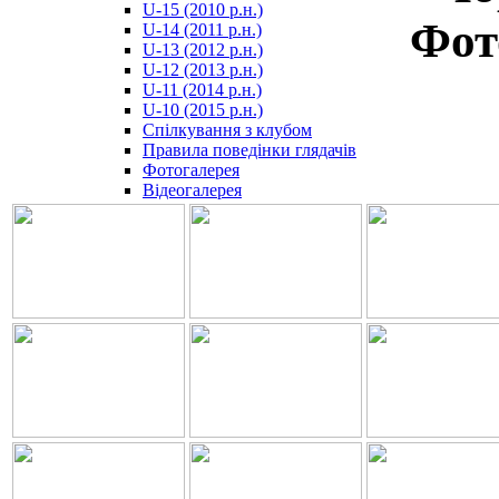
U-15 (2010 р.н.)
مترجم
Фот
U-14 (2011 р.н.)
-
U-13 (2012 р.н.)
سكس
U-12 (2013 р.н.)
مصري
U-11 (2014 р.н.)
-
U-10 (2015 р.н.)
Xnxx
Спілкування з клубом
Arab
Правила поведінки глядачів
Фотогалерея
Відеогалерея