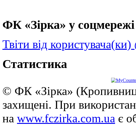
ФК «Зірка» у соцмережі 
Твіти від користувача(ки)
Статистика
© ФК «Зірка» (Кропивниць
захищені. При використан
на
www.fczirka.com.ua
є о