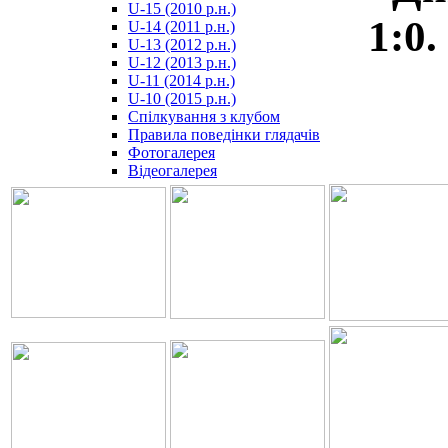
U-15 (2010 р.н.)
مترجم
1:0.
U-14 (2011 р.н.)
-
U-13 (2012 р.н.)
سكس
U-12 (2013 р.н.)
مصري
U-11 (2014 р.н.)
-
U-10 (2015 р.н.)
Xnxx
Спілкування з клубом
Arab
Правила поведінки глядачів
Фотогалерея
Відеогалерея