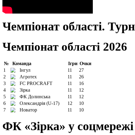
Чемпіонат області. Тур
Чемпіонат області 2026
№
Команда
Ігри
Очки
1
Інгул
11
27
2
Агротех
11
26
3
FC PROCRAFT
11
16
4
Зірка
11
12
5
ФК Долинська
11
12
6
Олександрія (U-17)
12
10
7
Новатор
11
10
ФК «Зірка» у соцмережі