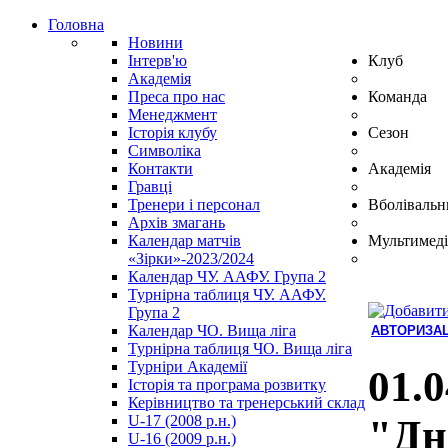
Головна
Новини
Інтерв'ю
Клуб
Академія
Преса про нас
Команда
Менеджмент
Історія клубу
Сезон
Символіка
Контакти
Академія
Гравці
Тренери і персонал
Вболівальн
Архів змагань
Календар матчів
Мультимеді
«Зірки»-2023/2024
Календар ЧУ. ААФУ. Група 2
Турнірна таблиця ЧУ. ААФУ.
Група 2
Календар ЧО. Вища ліга
АВТОРИЗАЦ
Турнірна таблиця ЧО. Вища ліга
Hindi
Турніри Академії
Blue
01.0
Історія та програма розвитку
Film
Керівництво та тренерський склад
سكس
U-17 (2008 р.н.)
"Дні
-
U-16 (2009 р.н.)
سكس