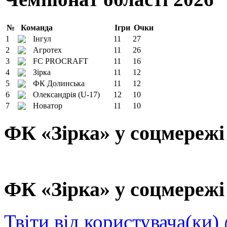
№
Команда
Ігри
Очки
1
Інгул
11
27
2
Агротех
11
26
3
FC PROCRAFT
11
16
4
Зірка
11
12
5
ФК Долинська
11
12
6
Олександрія (U-17)
12
10
7
Новатор
11
10
ФК «Зірка» у соцмережі
ФК «Зірка» у соцмережі 
Твіти від користувача(ки)