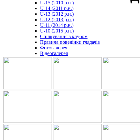
U-15 (2010 р.н.)
مترجم
U-14 (2011 р.н.)
-
U-13 (2012 р.н.)
سكس
U-12 (2013 р.н.)
مصري
U-11 (2014 р.н.)
-
U-10 (2015 р.н.)
Xnxx
Спілкування з клубом
Arab
Правила поведінки глядачів
Фотогалерея
Відеогалерея