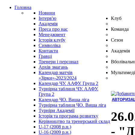
Головна
Новини
Інтерв'ю
Клуб
Академія
Преса про нас
Команда
Менеджмент
Історія клубу
Сезон
Символіка
Контакти
Академія
Гравці
Тренери і персонал
Вболівальн
Архів змагань
Календар матчів
Мультимеді
«Зірки»-2023/2024
Календар ЧУ. ААФУ. Група 2
Турнірна таблиця ЧУ. ААФУ.
Група 2
Календар ЧО. Вища ліга
АВТОРИЗАЦ
Турнірна таблиця ЧО. Вища ліга
Hindi
Турніри Академії
Blue
26.0
Історія та програма розвитку
Film
Керівництво та тренерський склад
سكس
U-17 (2008 р.н.)
- "Д
-
U-16 (2009 р.н.)
سكس