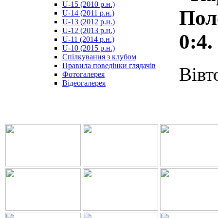
U-15 (2010 р.н.)
مترجم
Поле
U-14 (2011 р.н.)
-
U-13 (2012 р.н.)
سكس
U-12 (2013 р.н.)
مصري
0:4.
U-11 (2014 р.н.)
-
U-10 (2015 р.н.)
Xnxx
Спілкування з клубом
Arab
Правила поведінки глядачів
Вівт
Фотогалерея
Відеогалерея