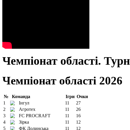
Чемпіонат області. Тур
Чемпіонат області 2026
№
Команда
Ігри
Очки
1
Інгул
11
27
2
Агротех
11
26
3
FC PROCRAFT
11
16
4
Зірка
11
12
5
ФК Долинська
11
12