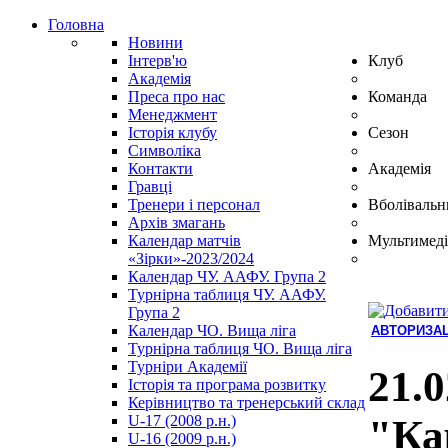
Головна
Новини
Інтерв'ю
Клуб
Академія
Преса про нас
Команда
Менеджмент
Історія клубу
Сезон
Символіка
Контакти
Академія
Гравці
Тренери і персонал
Вболівальн
Архів змагань
Календар матчів
Мультимеді
«Зірки»-2023/2024
Календар ЧУ. ААФУ. Група 2
Турнірна таблиця ЧУ. ААФУ.
Група 2
Календар ЧО. Вища ліга
АВТОРИЗАЦ
Турнірна таблиця ЧО. Вища ліга
Hindi
Турніри Академії
Blue
21.
Історія та програма розвитку
Film
Керівництво та тренерський склад
سكس
U-17 (2008 р.н.)
"Ка
-
U-16 (2009 р.н.)
سكس