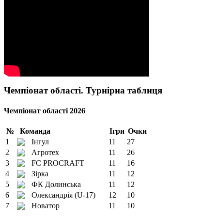
Чемпіонат області. Турнірна таблиця
Чемпіонат області 2026
№
Команда
Ігри
Очки
1
Інгул
11
27
2
Агротех
11
26
3
FC PROCRAFT
11
16
4
Зірка
11
12
5
ФК Долинська
11
12
6
Олександрія (U-17)
12
10
7
Новатор
11
10