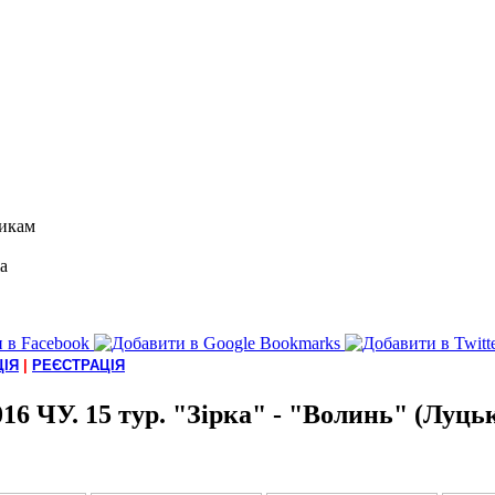
икам
а
ІЯ
|
РЕЄСТРАЦІЯ
016 ЧУ. 15 тур. "Зірка" - "Волинь" (Луцьк