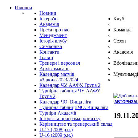
Головна
Новини
Інтерв'ю
Клуб
Академія
Преса про нас
Команда
Менеджмент
Історія клубу
Сезон
Символіка
Контакти
Академія
Гравці
Тренери і персонал
Вболівальн
Архів змагань
Календар матчів
Мультимеді
«Зірки»-2023/2024
Календар ЧУ. ААФУ. Група 2
Турнірна таблиця ЧУ. ААФУ.
Група 2
Календар ЧО. Вища ліга
АВТОРИЗАЦ
Турнірна таблиця ЧО. Вища ліга
Hindi
Турніри Академії
Blue
19.11.2
Історія та програма розвитку
Film
Керівництво та тренерський склад
سكس
U-17 (2008 р.н.)
-
U-16 (2009 р.н.)
سكس