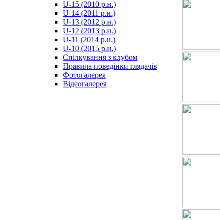
U-15 (2010 р.н.)
مترجم
U-14 (2011 р.н.)
-
U-13 (2012 р.н.)
سكس
U-12 (2013 р.н.)
مصري
U-11 (2014 р.н.)
-
U-10 (2015 р.н.)
Xnxx
Спілкування з клубом
Arab
Правила поведінки глядачів
Фотогалерея
Відеогалерея