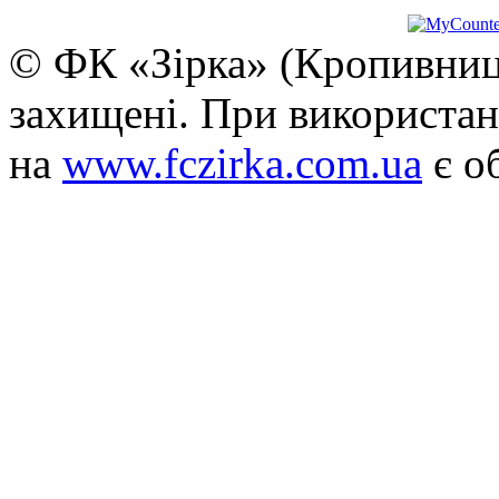
© ФК «Зірка» (Кропивниць
захищені. При використан
на
www.fczirka.com.ua
є о