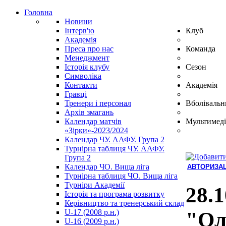
Головна
Новини
Інтерв'ю
Клуб
Академія
Преса про нас
Команда
Менеджмент
Історія клубу
Сезон
Символіка
Контакти
Академія
Гравці
Тренери і персонал
Вболівальн
Архів змагань
Календар матчів
Мультимеді
«Зірки»-2023/2024
Календар ЧУ. ААФУ. Група 2
Турнірна таблиця ЧУ. ААФУ.
Група 2
Календар ЧО. Вища ліга
АВТОРИЗАЦ
Турнірна таблиця ЧО. Вища ліга
Hindi
Турніри Академії
Blue
28.1
Історія та програма розвитку
Film
Керівництво та тренерський склад
سكس
U-17 (2008 р.н.)
"Оле
-
U-16 (2009 р.н.)
سكس