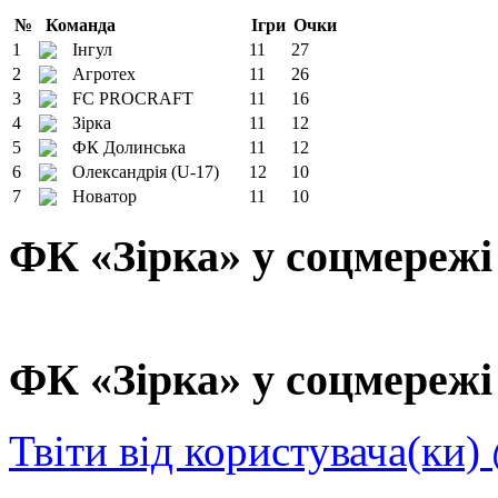
№
Команда
Ігри
Очки
1
Інгул
11
27
2
Агротех
11
26
3
FC PROCRAFT
11
16
4
Зірка
11
12
5
ФК Долинська
11
12
6
Олександрія (U-17)
12
10
7
Новатор
11
10
ФК «Зірка» у соцмережі
ФК «Зірка» у соцмережі 
Твіти від користувача(ки)