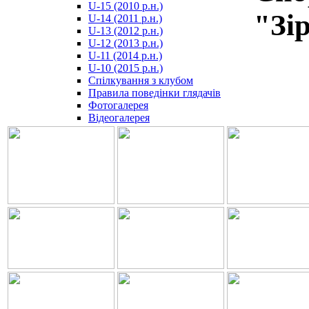
U-15 (2010 р.н.)
مترجم
"Зір
U-14 (2011 р.н.)
-
U-13 (2012 р.н.)
سكس
U-12 (2013 р.н.)
مصري
U-11 (2014 р.н.)
-
U-10 (2015 р.н.)
Xnxx
Спілкування з клубом
Arab
Правила поведінки глядачів
Фотогалерея
Відеогалерея