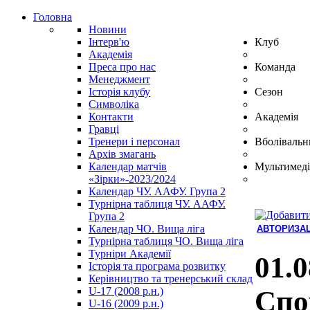
Головна
Новини
Інтерв'ю
Клуб
Академія
Преса про нас
Команда
Менеджмент
Історія клубу
Сезон
Символіка
Контакти
Академія
Гравці
Тренери і персонал
Вболівальн
Архів змагань
Календар матчів
Мультимеді
«Зірки»-2023/2024
Календар ЧУ. ААФУ. Група 2
Турнірна таблиця ЧУ. ААФУ.
Група 2
Календар ЧО. Вища ліга
АВТОРИЗАЦ
Турнірна таблиця ЧО. Вища ліга
Hindi
Турніри Академії
Blue
01.0
Історія та програма розвитку
Film
Керівництво та тренерський склад
سكس
U-17 (2008 р.н.)
Спо
-
U-16 (2009 р.н.)
سكس