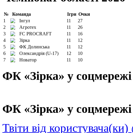
№
Команда
Ігри
Очки
1
Інгул
11
27
2
Агротех
11
26
3
FC PROCRAFT
11
16
4
Зірка
11
12
5
ФК Долинська
11
12
6
Олександрія (U-17)
12
10
7
Новатор
11
10
ФК «Зірка» у соцмережі
ФК «Зірка» у соцмережі 
Твіти від користувача(ки)