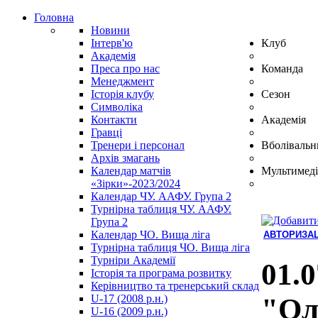
Головна
Новини
Інтерв'ю
Клуб
Академія
Преса про нас
Команда
Менеджмент
Історія клубу
Сезон
Символіка
Контакти
Академія
Гравці
Тренери і персонал
Вболівальн
Архів змагань
Календар матчів
Мультимеді
«Зірки»-2023/2024
Календар ЧУ. ААФУ. Група 2
Турнірна таблиця ЧУ. ААФУ.
Група 2
Календар ЧО. Вища ліга
АВТОРИЗАЦ
Турнірна таблиця ЧО. Вища ліга
Hindi
Турніри Академії
Blue
01.0
Історія та програма розвитку
Film
Керівництво та тренерський склад
سكس
U-17 (2008 р.н.)
"Оле
-
U-16 (2009 р.н.)
سكس