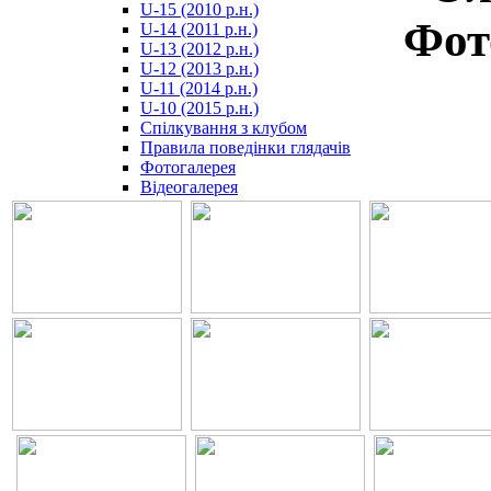
U-15 (2010 р.н.)
مترجم
Фот
U-14 (2011 р.н.)
-
U-13 (2012 р.н.)
سكس
U-12 (2013 р.н.)
مصري
U-11 (2014 р.н.)
-
U-10 (2015 р.н.)
Xnxx
Спілкування з клубом
Arab
Правила поведінки глядачів
Фотогалерея
Відеогалерея