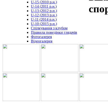
U-15 (2010 р.н.)
مترجم
спо
U-14 (2011 р.н.)
-
U-13 (2012 р.н.)
سكس
U-12 (2013 р.н.)
مصري
U-11 (2014 р.н.)
-
U-10 (2015 р.н.)
Xnxx
Спілкування з клубом
Arab
Правила поведінки глядачів
Фотогалерея
Відеогалерея