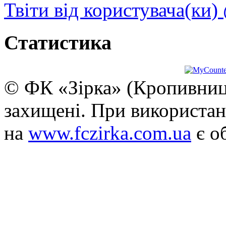
Твіти від користувача(ки)
Статистика
© ФК «Зірка» (Кропивниць
захищені. При використан
на
www.fczirka.com.ua
є о