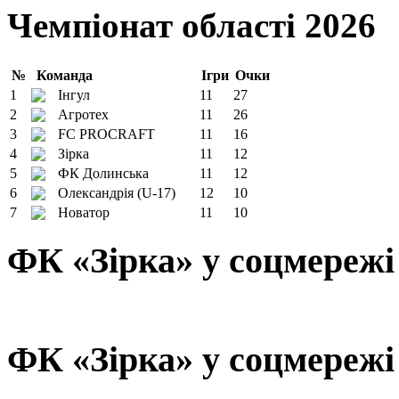
Чемпіонат області 2026
№
Команда
Ігри
Очки
1
Інгул
11
27
2
Агротех
11
26
3
FC PROCRAFT
11
16
4
Зірка
11
12
5
ФК Долинська
11
12
6
Олександрія (U-17)
12
10
7
Новатор
11
10
ФК «Зірка» у соцмережі
ФК «Зірка» у соцмережі 