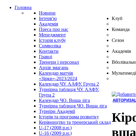
Головна
Новини
Інтерв'ю
Клуб
Академія
Преса про нас
Команда
Менеджмент
Історія клубу
Сезон
Символіка
Контакти
Академія
Гравці
Тренери і персонал
Вболівальн
Архів змагань
Календар матчів
Мультимеді
«Зірки»-2023/2024
Календар ЧУ. ААФУ. Група 2
Турнірна таблиця ЧУ. ААФУ.
Група 2
Календар ЧО. Вища ліга
АВТОРИЗАЦ
Турнірна таблиця ЧО. Вища ліга
Hindi
Турніри Академії
Blue
Кір
Історія та програма розвитку
Film
Керівництво та тренерський склад
سكس
U-17 (2008 р.н.)
вша
-
U-16 (2009 р.н.)
سكس