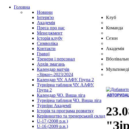
Головна
Новини
Інтерв'ю
Клуб
Академія
Преса про нас
Команда
Менеджмент
Історія клубу
Сезон
Символіка
Контакти
Академія
Гравці
Тренери і персонал
Вболівальн
Архів змагань
Календар матчів
Мультимеді
«Зірки»-2023/2024
Календар ЧУ. ААФУ. Група 2
Турнірна таблиця ЧУ. ААФУ.
Група 2
Календар ЧО. Вища ліга
АВТОРИЗАЦ
Турнірна таблиця ЧО. Вища ліга
Hindi
Турніри Академії
Blue
23.0
Історія та програма розвитку
Film
Керівництво та тренерський склад
سكس
U-17 (2008 р.н.)
"Зі
-
U-16 (2009 р.н.)
سكس