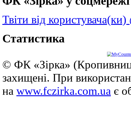
ФК «Зірка» у соцмережі 
Твіти від користувача(ки)
Статистика
© ФК «Зірка» (Кропивниць
захищені. При використан
на
www.fczirka.com.ua
є о