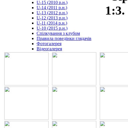
U-15 (2010 р.н.)
مترجم
1:3.
U-14 (2011 р.н.)
-
U-13 (2012 р.н.)
سكس
U-12 (2013 р.н.)
مصري
U-11 (2014 р.н.)
-
U-10 (2015 р.н.)
Xnxx
Спілкування з клубом
Arab
Правила поведінки глядачів
Фотогалерея
Відеогалерея