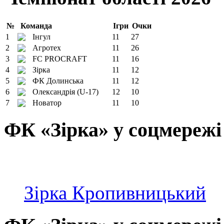
№
Команда
Ігри
Очки
1
Інгул
11
27
2
Агротех
11
26
3
FC PROCRAFT
11
16
4
Зірка
11
12
5
ФК Долинська
11
12
6
Олександрія (U-17)
12
10
7
Новатор
11
10
ФК «Зірка» у соцмережі
Зірка Кропивницький