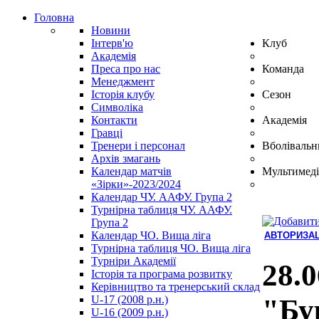
Головна
Новини
Інтерв'ю
Клуб
Академія
Преса про нас
Команда
Менеджмент
Історія клубу
Сезон
Символіка
Контакти
Академія
Гравці
Тренери і персонал
Вболівальн
Архів змагань
Календар матчів
Мультимеді
«Зірки»-2023/2024
Календар ЧУ. ААФУ. Група 2
Турнірна таблиця ЧУ. ААФУ.
Група 2
Календар ЧО. Вища ліга
АВТОРИЗАЦ
Турнірна таблиця ЧО. Вища ліга
Hindi
Турніри Академії
Blue
28.0
Історія та програма розвитку
Film
Керівництво та тренерський склад
سكس
U-17 (2008 р.н.)
"Бур
-
U-16 (2009 р.н.)
سكس