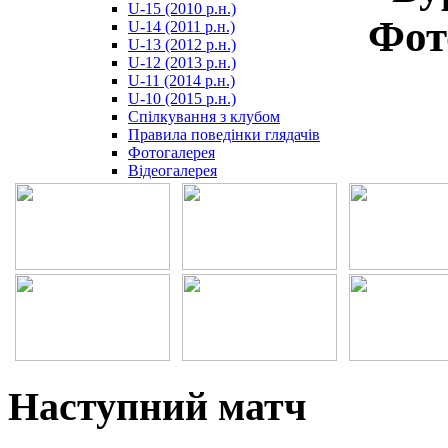
U-15 (2010 р.н.)
مترجم
Фот
U-14 (2011 р.н.)
-
U-13 (2012 р.н.)
سكس
U-12 (2013 р.н.)
مصري
U-11 (2014 р.н.)
-
U-10 (2015 р.н.)
Xnxx
Спілкування з клубом
Arab
Правила поведінки глядачів
Фотогалерея
Відеогалерея
Наступний матч