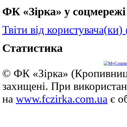
ФК «Зірка» у соцмережі 
Твіти від користувача(ки)
Статистика
© ФК «Зірка» (Кропивниць
захищені. При використан
на
www.fczirka.com.ua
є о