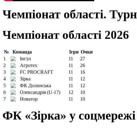
Чемпіонат області. Тур
Чемпіонат області 2026
№
Команда
Ігри
Очки
1
Інгул
11
27
2
Агротех
11
26
3
FC PROCRAFT
11
16
4
Зірка
11
12
5
ФК Долинська
11
12
6
Олександрія (U-17)
12
10
7
Новатор
11
10
ФК «Зірка» у соцмережі